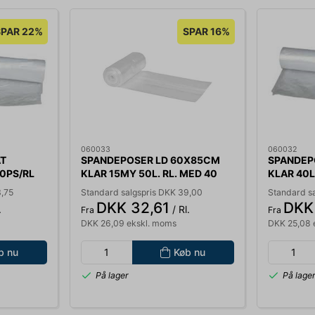
SPAR 22%
SPAR 16%
060033
060032
AT
SPANDEPOSER LD 60X85CM
SPANDEP
0PS/RL
KLAR 15MY 50L. RL. MED 40
KLAR 40L
STK. 108662
STK. 100
3,75
Standard salgspris DKK 39,00
Standard sa
DKK 32,61
DKK
.
/ Rl.
Fra
Fra
DKK 26,09 ekskl. moms
DKK 25,08 
b nu
Køb nu
På lager
På lage