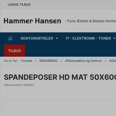
UGENS TILBUD
- Fyns Ældste & Bedste Konto
KONTORARTIKLER
IT - ELEKTRONIK - TONER
TILBUD
Du er her:
Forside
RENGØRING
Affaldssække og Stativer
Affa
SPANDEPOSER HD MAT 50X60
Varenummer:
060622