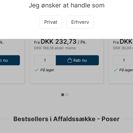
Jeg ønsker at handle som
020620
060033
6 X 127
KOPIPAPIR XEROX COLOTECH+
SPANDEP
Privat
Erhverv
A4 90GR FSC PK. A 500 ARK
KLAR 15M
STK. 108
0,00
Standard salgspris DKK 250,00
Standard s
DKK 232,73
DKK
k.
/ Pk.
Fra
Fra
DKK 186,18 ekskl. moms
DKK 26,09 
b nu
Køb nu
På lager
På lage
Bestsellers i Affaldssække - Poser