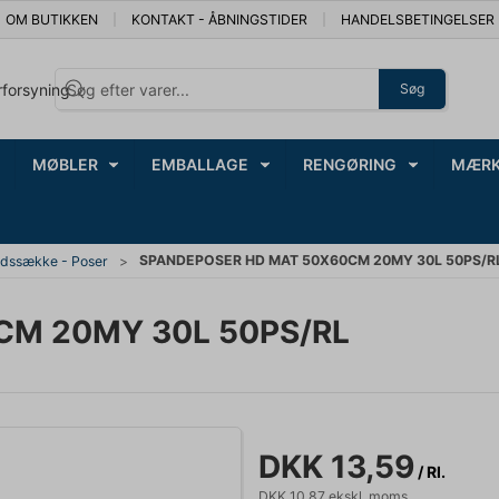
OM BUTIKKEN
KONTAKT - ÅBNINGSTIDER
HANDELSBETINGELSER
rforsyning
Søg
MØBLER
EMBALLAGE
RENGØRING
MÆRK
SPANDEPOSER HD MAT 50X60CM 20MY 30L 50PS/R
ldssække - Poser
CM 20MY 30L 50PS/RL
DKK 13,59
/ Rl.
DKK 10,87 ekskl. moms