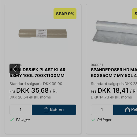
SPAR 9%
060974
060031
AFFALDSSÆK PLAST KLAR
SPANDEPOSER HD M
53MY 100L 700X1100MM
60X85CM 7 MY 50L 4
LUKSUS 10STK/RL
Standard salgspris DKK 39,00
Standard salgspris DKK 2
DKK 35,68
DKK 18,41
/ Rl.
/ Rl
Fra
Fra
DKK 28,54 ekskl. moms
DKK 14,73 ekskl. moms
Køb nu
Kø
På lager
På lager