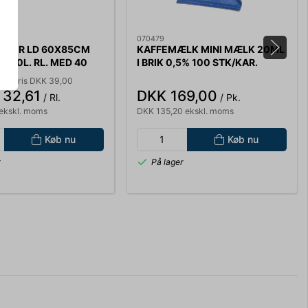
070479
OSER LD 60X85CM
KAFFEMÆLK MINI MÆLK 20ML
Y 50L. RL. MED 40
I BRIK 0,5% 100 STK/KAR.
662
algspris DKK 39,00
 32,61
DKK 169,00
/ Rl.
/ Pk.
ekskl. moms
DKK 135,20 ekskl. moms
Køb nu
Køb nu
r
På lager