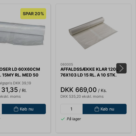
SPAR 20%
060005
OSER LD 60X60CM
AFFALDSSÆKKE KLAR 120L
. 15MY RL. MED 50
76X103 LD 15 RL. A 10 STK.
012
60MY
lgspris DKK 39,19
 31,35
DKK 669,00
/ Rl.
/ Ks.
ekskl. moms
DKK 535,20 ekskl. moms
Køb nu
Køb nu
r
På lager