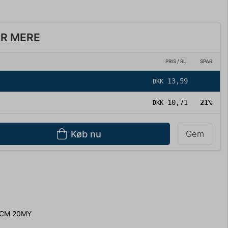
AR MERE
PRIS / RL.
SPAR
13,59
DKK
10,71
21%
DKK
Køb nu
Gem
0CM 20MY