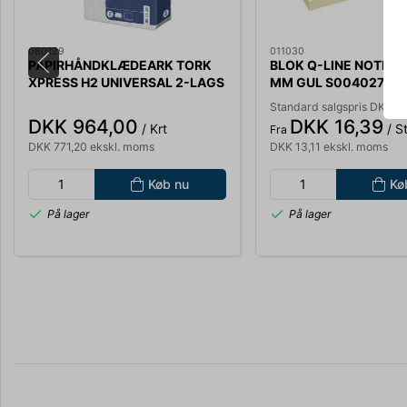
080129
011030
PAPIRHÅNDKLÆDEARK TORK
BLOK Q-LINE NOTES 7
XPRESS H2 UNIVERSAL 2-LAGS
MM GUL S004027
3800 ARK 471146
Standard salgspris DKK 2
DKK 964,00
DKK 16,39
/ Krt
/ St
Fra
DKK 771,20 ekskl. moms
DKK 13,11 ekskl. moms
Køb nu
Kø
På lager
På lager