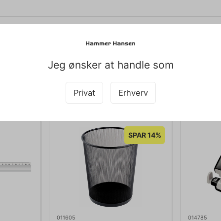
spand Avedøre 20 ltr Genbrugsplast
Jeg ønsker at handle som
Køb sammen med det her produkt
Privat
Erhverv
SPAR 14%
011605
014785