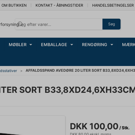
OM BUTIKKEN
KONTAKT - ÅBNINGSTIDER
HANDELSBETINGELSER
rforsyning
Søg
MØBLER
EMBALLAGE
RENGØRING
MÆRK
AFFALDSSPAND AVEDØRE 20 LITER SORT B33,8XD24,6XH
ldsstativer
ITER SORT B33,8XD24,6XH33C
DKK 100,00
/ Stk.
DKK 80,00 ekskl. moms