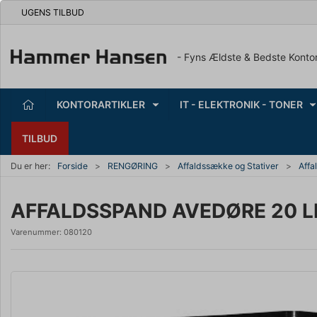
UGENS TILBUD
- Fyns Ældste & Bedste Konto
KONTORARTIKLER
IT - ELEKTRONIK - TONER
TILBUD
Du er her:
Forside
RENGØRING
Affaldssække og Stativer
Affa
AFFALDSSPAND AVEDØRE 20 L
Varenummer:
080120