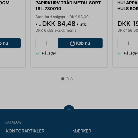
30CM
PAPIRKURV TRÅD METAL SORT
HULAPPAR
18 L 730010
HULS SOR
ARK
Standard salgspris DKK 98,00
DKK 84,48
DKK 1
/ Stk.
Fra
DKK 67,58 ekskl. moms
DKK 156,00
b nu
Køb nu
På lager
På lage
KATALOG
KONTORARTIKLER
MÆRKER