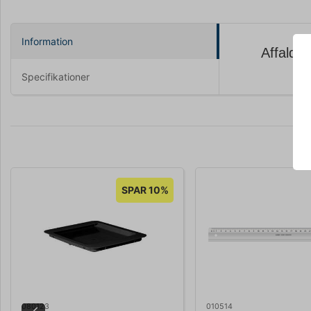
Information
Affalds
Specifikationer
SPAR 10%
080123
010514