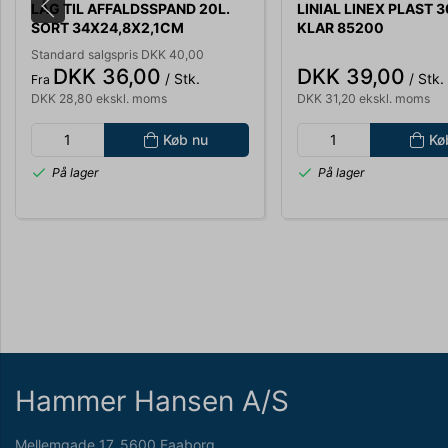
LÅG TIL AFFALDSSPAND 20L.
LINIAL LINEX PLAST 
SORT 34X24,8X2,1CM
KLAR 85200
AVEDØRE
Standard salgspris DKK 40,00
DKK 36,00
DKK 39,00
/ Stk.
/ Stk.
Fra
DKK 28,80 ekskl. moms
DKK 31,20 ekskl. moms
Køb nu
Kø
På lager
På lager
Hammer Hansen A/S
Mellemgade 17, 5600 Faaborg