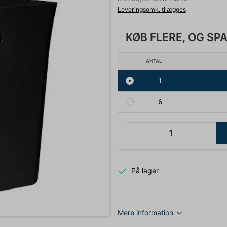
Leveringsomk. tilægges
KØB FLERE, OG SP
ANTAL
1
6
På lager
Mere information