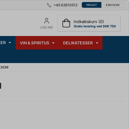
+45 62610512
PRIVAT
ERHVERV
Indkøbskurv (0)
Gratis levering ved DKK 750
LOG IND
ER
VIN & SPIRITUS
DELIKATESSER
33CM
M