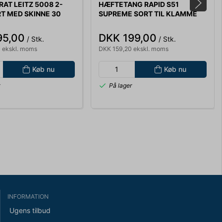
AT LEITZ 5008 2-
HÆFTETANG RAPID S51
T MED SKINNE 30
SUPREME SORT TIL KLAMME
21/4 (221/4) OP TIL 15 ARK
95,00
DKK 199,00
/ Stk.
/ Stk.
 ekskl. moms
DKK 159,20 ekskl. moms
Køb nu
Køb nu
r
På lager
INFORMATION
Ugens tilbud