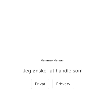
070407
072888
ENGANGSARTIKEL
MOSTERS HINDBÆR
AUTOMATBÆGER 21 CL
ØKO. 25CL.
STATSAFGIFT, 100 STK.
DKK 27,25
DKK 25,00
/ Pk.
DKK 21,80 ekskl. moms
DKK 20,00 ekskl. moms
Jeg ønsker at handle som
Køb nu
Køb nu
Privat
Erhverv
På lager
På lager