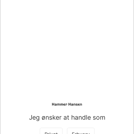
BINDEGARN SISALKORDEL 2/4502,5***
Mere information
Information
Specifikationer
BINDEGARN SISALKORDEL 2/4502,5*** 4502
Bestsellers i Bånd - Garn - Mærkesedler
Jeg ønsker at handle som