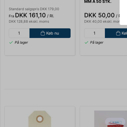
MM A 50 STK.
Standard salgspris DKK 179,00
DKK 161,10
DKK 50,00
/ Rl.
/ PS
Fra
DKK 128,88 ekskl. moms
DKK 40,00 ekskl. moms
Køb nu
Kø
På lager
På lager