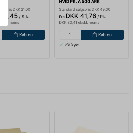
HVID PK. A 500 ARK
INKJET/KOPI/LASER
lgspris DKK 21,00
Standard salgspris DKK 49,00
 14,45
DKK 41,76
/ Stk.
/ Pk.
Fra
ekskl. moms
DKK 33,41 ekskl. moms
Køb nu
Køb nu
r
På lager