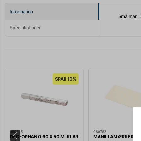
Information
Små manill
Specifikationer
SPAR 10%
060235
060782
DEC-OPHAN 0,60 X 50 M. KLAR
MANILLAMÆRKER 50 