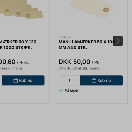
060782
MÆRKER 60 X 120
MANILLAMÆRKER 50 X 100
 1000 STK/PK.
MM A 50 STK.
00,60
DKK 50,00
/ Æsk.
/ PS
 ekskl. moms
DKK 40,00 ekskl. moms
Køb nu
Køb nu
r
På lager