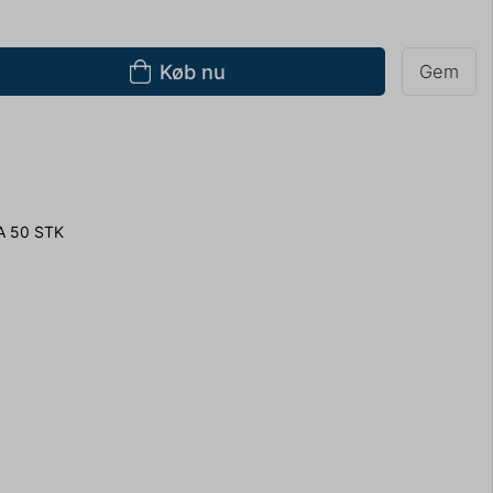
Køb nu
Gem
 50 STK