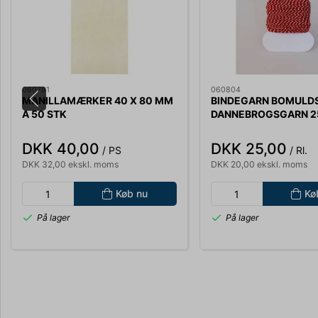
060781
060804
MANILLAMÆRKER 40 X 80 MM
BINDEGARN BOMULD
A 50 STK
DANNEBROGSGARN 2
DKK 40,00
DKK 25,00
/ PS
/ Rl.
DKK 32,00 ekskl. moms
DKK 20,00 ekskl. moms
Køb nu
Kø
På lager
På lager