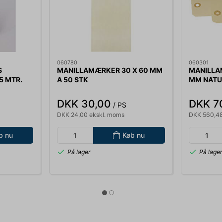
060780
060301
S
MANILLAMÆRKER 30 X 60 MM
MANILLA
5 MTR.
A 50 STK
MM NATUR
DKK 30,00
DKK 7
/ PS
DKK 24,00 ekskl. moms
DKK 560,48
b nu
Køb nu
På lager
På lage