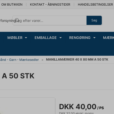
OM BUTIKKEN
KONTAKT - ÅBNINGSTIDER
HANDELSBETINGELSER
rforsyning
Søg
MØBLER
EMBALLAGE
RENGØRING
MÆRK
MANILLAMÆRKER 40 X 80 MM A 50 STK
Bånd - Garn - Mærkesedler
A 50 STK
DKK 40,00
/ PS
DKK 32,00 ekskl. moms