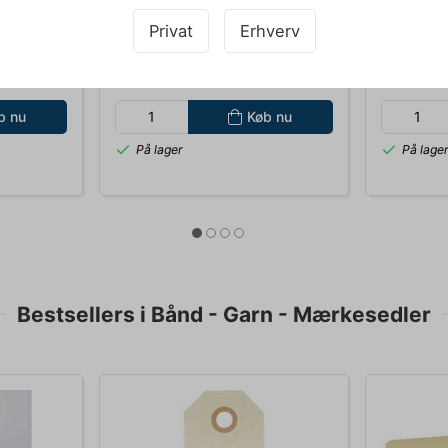
PEN F318-9 PERMANENT
5MM
0,6MM SORT
Privat
Erhverv
Standard salgspris DKK 29,00
Standard sa
DKK 24,23
DKK
/ Stk.
Fra
Fra
DKK 19,38 ekskl. moms
DKK 11,56 
b nu
Køb nu
På lager
På lage
Bestsellers i Bånd - Garn - Mærkesedler