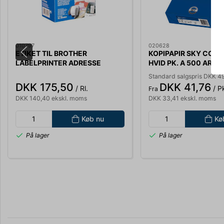
010797
020628
ETIKET TIL BROTHER
KOPIPAPIR SKY COPY
LABELPRINTER ADRESSE
HVID PK. A 500 ARK
38X90MM 400 STK. DK11208
INKJET/KOPI/LASER
Standard salgspris DKK 4
DKK 175,50
DKK 41,76
/ Rl.
/ P
Fra
DKK 140,40 ekskl. moms
DKK 33,41 ekskl. moms
Køb nu
Kø
På lager
På lager