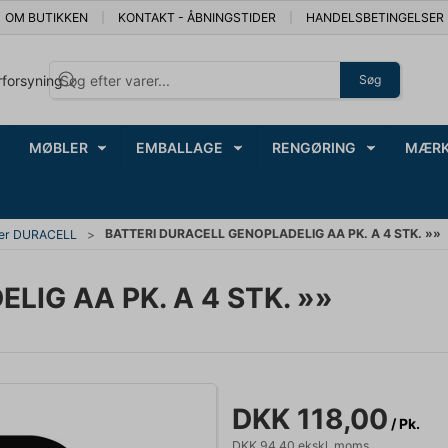
OM BUTIKKEN
KONTAKT - ÅBNINGSTIDER
HANDELSBETINGELSER
rforsyning
Søg
MØBLER
EMBALLAGE
RENGØRING
MÆRK
BATTERI DURACELL GENOPLADELIG AA PK. A 4 STK. »»
ier DURACELL
IG AA PK. A 4 STK. »»
DKK 118,00
/ Pk.
DKK 94,40 ekskl. moms