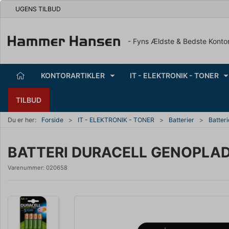
UGENS TILBUD
- Fyns Ældste & Bedste Konto
KONTORARTIKLER
IT - ELEKTRONIK - TONER
TILBUD
Du er her:
Forside
IT - ELEKTRONIK - TONER
Batterier
Batter
BATTERI DURACELL GENOPLADEL
Varenummer:
020658