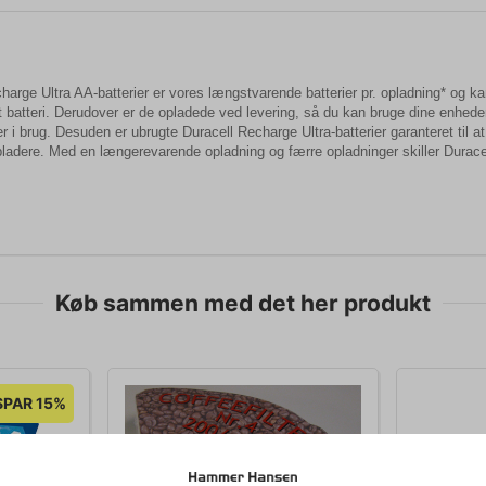
harge Ultra AA-batterier er vores længstvarende batterier pr. opladning* og k
t batteri. Derudover er de opladede ved levering, så du kan bruge dine enhed
er i brug. Desuden er ubrugte Duracell Recharge Ultra-batterier garanteret til
ladere. Med en længerevarende opladning og færre opladninger skiller Duracel
Køb sammen med det her produkt
SPAR 15%