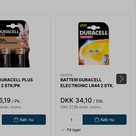
020374
DURACELL PLUS
BATTERI DURACELL
2 STK/PK
ELECTRONIC LR44 2 STK.
6,19
DKK 34,10
/ Pk.
/ Stk.
ekskl. moms
DKK 27,28 ekskl. moms
Køb nu
Køb nu
r
På lager