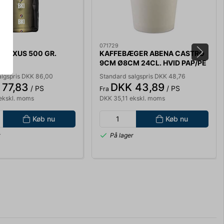
071729
I LUXUS 500 GR.
KAFFEBÆGER ABENA CASTRO
9CM Ø8CM 24CL. HVID PAP/PE
PS. A 50 STK.
algspris DKK 86,00
Standard salgspris DKK 48,76
 77,83
DKK 43,89
/ PS
/ PS
Fra
ekskl. moms
DKK 35,11 ekskl. moms
Køb nu
Køb nu
r
På lager