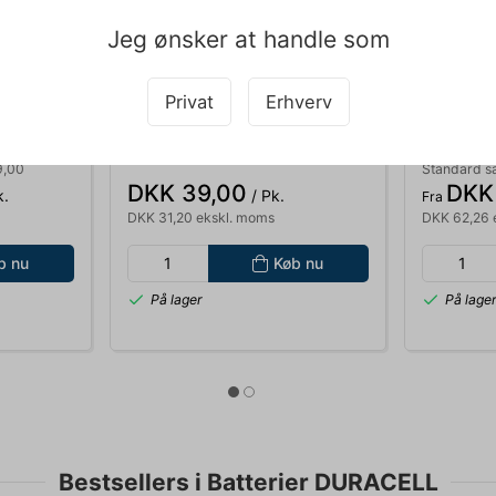
Jeg ønsker at handle som
Privat
Erhverv
070335
070590
 A4 80GR.
KAFFEFILTER 1X4 200 STK.
KAFFE BK
HVIDE
9,00
Standard s
DKK 39,00
DKK
k.
/ Pk.
Fra
DKK 31,20 ekskl. moms
DKK 62,26 
b nu
Køb nu
På lager
På lage
Bestsellers i Batterier DURACELL