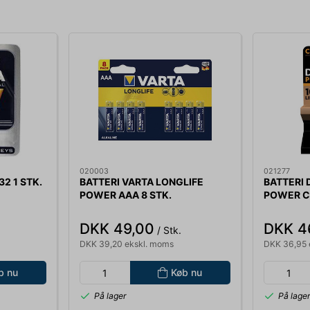
020003
021277
2 1 STK.
BATTERI VARTA LONGLIFE
BATTERI 
POWER AAA 8 STK.
POWER C 
DKK 49,00
DKK 4
/ Stk.
DKK 39,20 ekskl. moms
DKK 36,95 
b nu
Køb nu
På lager
På lage