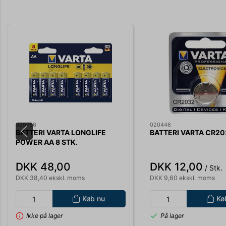
020796
020446
BATTERI VARTA LONGLIFE
BATTERI VARTA CR203
POWER AA 8 STK.
DKK 48,00
DKK 12,00
/ Stk.
DKK 38,40 ekskl. moms
DKK 9,60 ekskl. moms
Køb nu
Kø
Ikke på lager
På lager