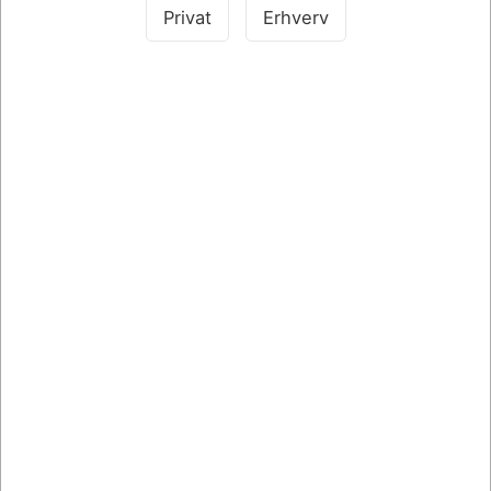
Privat
Erhverv
Køb nu
Køb nu
På lager
På lager
Bestsellers i Bølgepap - Boblefolie -
Skumfoam
SPAR 8%
SPAR 12%