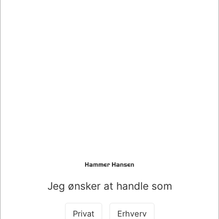
Mere information
Information
Specifikationer
BOGSTØTTE METAL SORT 15 CM 2 STK
Køb sammen med det her produkt
SPAR 13%
Jeg ønsker at handle som
Privat
Erhverv