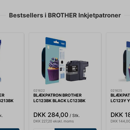
Bestsellers i BROTHER Inkjetpatroner
021622
021625
ER
BLÆKPATRON BROTHER
BLÆKPAT
3213BK
LC123BK BLACK LC123BK
LC123Y 
DKK 284,00
DKK 1
k.
/ Stk.
DKK 227,20 ekskl. moms
DKK 144,00