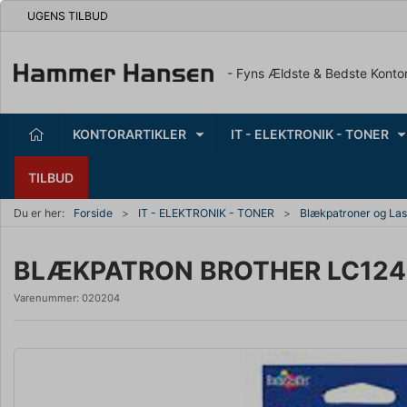
UGENS TILBUD
- Fyns Ældste & Bedste Konto
KONTORARTIKLER
IT - ELEKTRONIK - TONER
TILBUD
Du er her:
Forside
IT - ELEKTRONIK - TONER
Blækpatroner og Las
BLÆKPATRON BROTHER LC1240
Varenummer:
020204