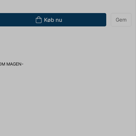
Køb nu
Gem
0M MAGEN-