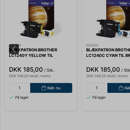
020205
020202
BLÆKPATRON BROTHER
BLÆKPATRON BROTH
LC1240Y YELLOW TIL
LC1240C CYAN TIL B
BROTHER MFC-
MFC-J6510,6710,691
J6510,6710,6910 LC1240Y
LC1240C
DKK 185,00
DKK 185,00
/ Stk.
/ Stk
DKK 148,00 ekskl. moms
DKK 148,00 ekskl. moms
Køb nu
Kø
På lager
På lager