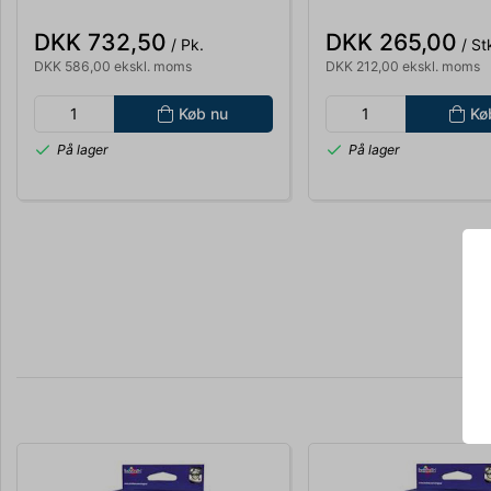
LC1240VALBPDR
MFCJ6510,6710, 691
LC1240BK
DKK 732,50
DKK 265,00
/ Pk.
/ St
DKK 586,00 ekskl. moms
DKK 212,00 ekskl. moms
Køb nu
Kø
På lager
På lager