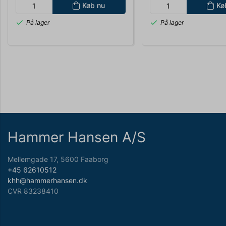
Køb nu
Kø
På lager
På lager
Hammer Hansen A/S
Mellemgade 17, 5600 Faaborg
+45 62610512
khh@hammerhansen.dk
CVR 83238410