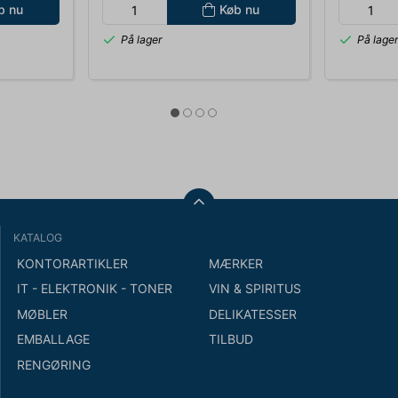
b nu
Køb nu
På lager
På lage
KATALOG
KONTORARTIKLER
MÆRKER
IT - ELEKTRONIK - TONER
VIN & SPIRITUS
MØBLER
DELIKATESSER
EMBALLAGE
TILBUD
RENGØRING