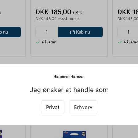
0
MFC-J6510,6710,6910
BROTHER
LC1240C
J6510,67
DKK 185,00
DKK 1
k.
/ Stk.
DKK 148,00 ekskl. moms
DKK 148,00
b nu
Køb nu
På lager
På lage
Jeg ønsker at handle som
Køb sammen med det her produkt
Privat
Erhverv