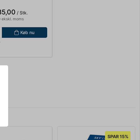
 MFC-
10,6910 LC1240Y
85,00
/ Stk.
 ekskl. moms
Køb nu
r
SPAR 15%