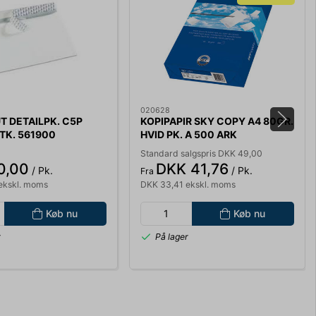
020628
 DETAILPK. C5P
KOPIPAPIR SKY COPY A4 80GR.
STK. 561900
HVID PK. A 500 ARK
INKJET/KOPI/LASER
Standard salgspris DKK 49,00
0,00
DKK 41,76
/ Pk.
/ Pk.
Fra
ekskl. moms
DKK 33,41 ekskl. moms
Køb nu
Køb nu
r
På lager