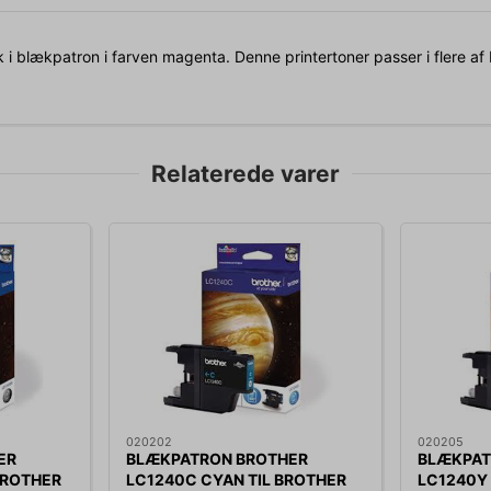
 i blækpatron i farven magenta. Denne printertoner passer i flere af B
Relaterede varer
020202
020205
ER
BLÆKPATRON BROTHER
BLÆKPAT
BROTHER
LC1240C CYAN TIL BROTHER
LC1240Y