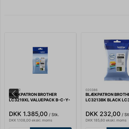
020472
020386
BLÆKPATRON BROTHER
BLÆKPATRON BROTH
LC3219XL VALUEPACK B-C-Y-
LC3213BK BLACK LC
M
DKK 1.385,00
DKK 232,00
/ Stk.
/ St
DKK 1.108,00 ekskl. moms
DKK 185,60 ekskl. moms