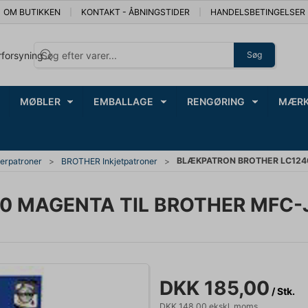
OM BUTIKKEN
KONTAKT - ÅBNINGSTIDER
HANDELSBETINGELSER
rforsyning
Søg
MØBLER
EMBALLAGE
RENGØRING
MÆRK
BLÆKPATRON BROTHER LC1240
erpatroner
BROTHER Inkjetpatroner
 MAGENTA TIL BROTHER MFC-J
DKK 185,00
/ Stk.
DKK 148,00 ekskl. moms