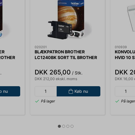
020201
010939
ER
BLÆKPATRON BROTHER
KONVOLUT
ROTHER
LC1240BK SORT TIL BROTHER
HVID 10 
0
MFCJ6510,6710, 6910
LC1240BK
DKK 265,00
DKK 2
.
/ Stk.
DKK 212,00 ekskl. moms
DKK 16,00 
b nu
Køb nu
På lager
På lage