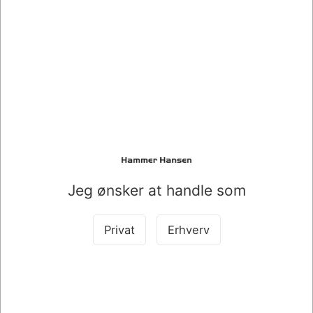
kJ/489 kcal, fedt/fat/Fett: 25 g, heraf mættede
fedtsyrer/-syror, of which saturated fatty acids, davon
gesättigte Fettsäuren: 18 g,
kulhydrater/carbohydrates/Kohlenhydrate: 61 g, heraf
sukker/socker-arter, of which sugars, davon Zucker: 50
g, protein: 4,5 g, salt/Salz: 0,6 g
Opbevaring/förvaring (DK/NO/SE): Tørt/torrt og
ikke/inte for varmt. Storage (EN): Dry and not too hot.
Lagerung (DE): Trocken und nicht zu heiss.
Jeg ønsker at handle som
Køb sammen med det her produkt
Privat
Erhverv
SPAR 7%