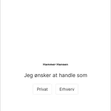
071475
071476
ENGANGSARTIKEL
AFGIFT PLASTGLAS
PLASTGLAS 25CL. PS. A
25CL.
50 STK. GLASKLAR
DKK 69,50
DKK 20,14
/ PS
/ PS
DKK 55,60 ekskl. moms
DKK 16,11 ekskl. moms
Jeg ønsker at handle som
Køb nu
Køb nu
Privat
Erhverv
På lager
På lager