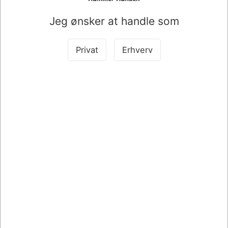
Jeg ønsker at handle som
070302
070005
Privat
Erhverv
LYS RUSTIKLYS
BORDDUG TEKSTILDUG
2,2X30CM., CA. 11
AIRLAID HVID 1,20 X 25
TIMER BRÆNDETID ASS.
M
Standard salgspris DKK 9,00
FARVER
DKK 7,00
DKK 355,00
/ Stk.
/ Rl.
Fra
DKK 5,60 ekskl. moms
DKK 284,00 ekskl. moms
Køb nu
Køb nu
På lager
På lager