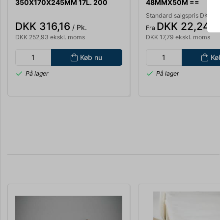
350X170X245MM 17L. 200
48MMX50M ==
STK. AFGIFT
Standard salgspris DKK 24
DKK 316,16
DKK 22,24
/ Pk.
/ R
Fra
DKK 252,93 ekskl. moms
DKK 17,79 ekskl. moms
Køb nu
Kø
På lager
På lager