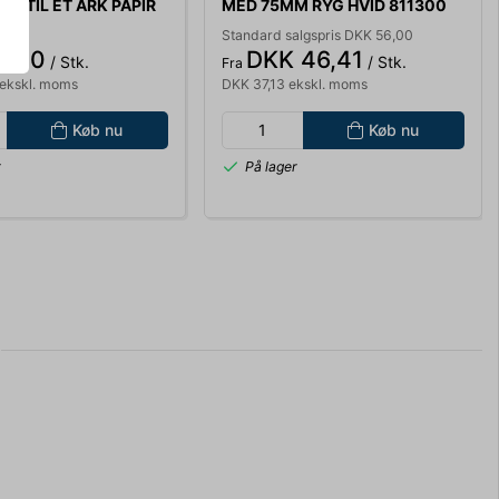
YL TIL ET ARK PAPIR
MED 75MM RYG HVID 811300
Standard salgspris DKK 56,00
0,00
DKK 46,41
/ Stk.
/ Stk.
Fra
ekskl. moms
DKK 37,13 ekskl. moms
Køb nu
Køb nu
r
På lager