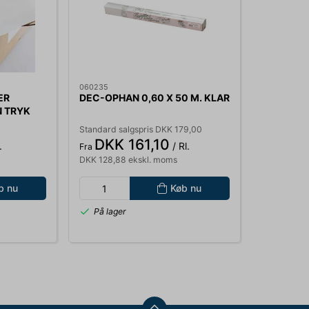
060235
ER
DEC-OPHAN 0,60 X 50 M. KLAR
 TRYK
4MY BAG
Standard salgspris DKK 179,00
DKK 161,10
.
/ Rl.
Fra
DKK 128,88 ekskl. moms
b nu
Køb nu
På lager