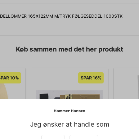
DELLOMMER 165X122MM M/TRYK FØLGESEDDEL 1000STK
Køb sammen med det her produkt
SPAR 10%
SPAR 16%
Jeg ønsker at handle som
010299
010604
TUR
MINER PENTEL 0,5MM H 12
BROCHUR