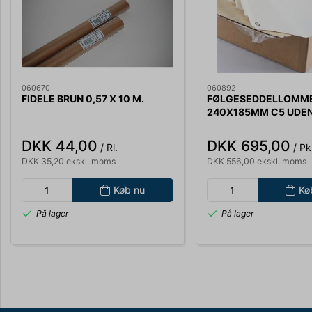
060670
060892
FIDELE BRUN 0,57 X 10 M.
FØLGESEDDELLOMM
240X185MM C5 UDEN
1000 STK. FRONT 0,
0,2 MY
DKK 44,00
DKK 695,00
/ Rl.
/ Pk
DKK 35,20 ekskl. moms
DKK 556,00 ekskl. moms
Køb nu
Kø
På lager
På lager