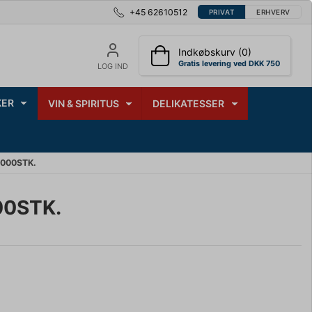
+45 62610512
PRIVAT
ERHVERV
Indkøbskurv (0)
Gratis levering ved DKK 750
LOG IND
ER
VIN & SPIRITUS
DELIKATESSER
000STK.
0STK.