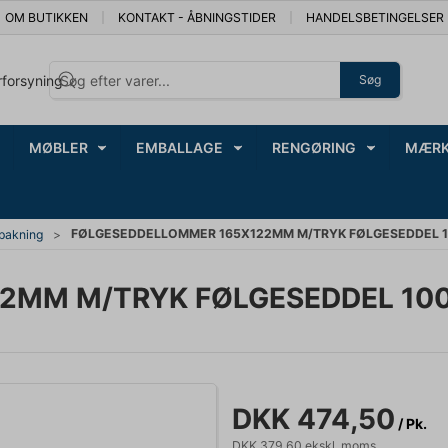
OM BUTIKKEN
KONTAKT - ÅBNINGSTIDER
HANDELSBETINGELSER
rforsyning
Søg
MØBLER
EMBALLAGE
RENGØRING
MÆRK
FØLGESEDDELLOMMER 165X122MM M/TRYK FØLGESEDDEL 1
dpakning
2MM M/TRYK FØLGESEDDEL 100
DKK 474,50
/ Pk.
DKK 379,60 ekskl. moms