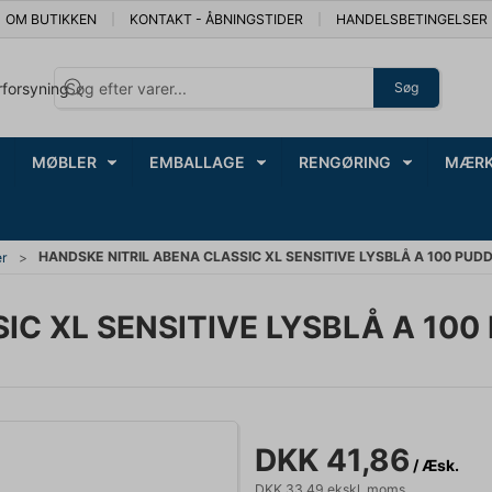
OM BUTIKKEN
KONTAKT - ÅBNINGSTIDER
HANDELSBETINGELSER
rforsyning
Søg
MØBLER
EMBALLAGE
RENGØRING
MÆRK
HANDSKE NITRIL ABENA CLASSIC XL SENSITIVE LYSBLÅ A 100 PUDD
er
IC XL SENSITIVE LYSBLÅ A 100
DKK 41,86
/ Æsk.
DKK 33,49 ekskl. moms