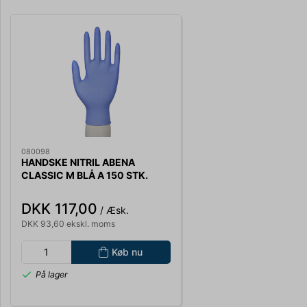
080098
HANDSKE NITRIL ABENA
CLASSIC M BLÅ A 150 STK.
PUDDERFRI
DKK 117,00
/ Æsk.
DKK 93,60 ekskl. moms
Køb nu
På lager