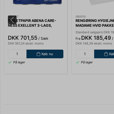
080087
080010
TOILETPAPIR ABENA CARE-
RENGØRING HYGIEJN
NESS EXELLENT 3-LAGS,
MADAME HVID PAKKE
34,2MX9,75CM, 72RL. 100%
STK.
Standard salgspris DKK 1
NYFIBER HVID
DKK 701,55
DKK 185,49
/ Sæk
/
Fra
DKK 561,24 ekskl. moms
DKK 148,39 ekskl. moms
Køb nu
Kø
På lager
På lager