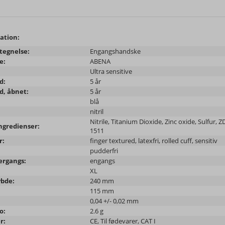
ation:
tegnelse:
Engangshandske
e:
ABENA
Ultra sensitive
d:
5 år
d, åbnet:
5 år
blå
nitril
Nitrile, Titanium Dioxide, Zinc oxide, Sulfur
ngredienser:
1511
r:
finger textured, latexfri, rolled cuff, sensitiv
pudderfri
ergangs:
engangs
XL
bde:
240 mm
115 mm
0,04 +/- 0,02 mm
o:
2.6 g
r:
CE, Til fødevarer, CAT I