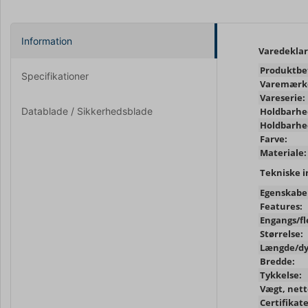
Information
Varedeklar
Produktbe
Specifikationer
Varemærk
Vareserie:
Datablade / Sikkerhedsblade
Holdbarhe
Holdbarhe
Farve:
Materiale:
Tekniske i
Egenskabe
Features:
Engangs/fl
Størrelse:
Længde/dy
Bredde:
Tykkelse:
Vægt, nett
Certifikate