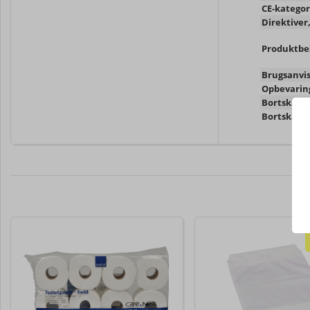
CE-kategor
Direktiver,
Produktbes
Brugsanvis
Opbevaring
Bortskaffe
Bortskaffe