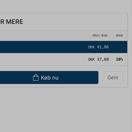
AR MERE
PRIS / ÆSK.
SPAR
41,86
DKK
37,68
10%
DKK
Køb nu
Gem