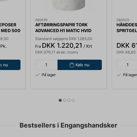
080019
080025
EPOSER
AFTØRRINGSPAPIR TORK
HÅNDDES
 MED 500
ADVANCED H1 MATIC HVID
SPRITGE
SOFT 2-LAGS 6 RL. A 150M
600 ML 
98,00
Standard salgspris DKK 1.285,00
290067
3951
DKK 1.220,21
DKK 6
 Pk.
/ Krt
Fra
DKK 976,17 ekskl. moms
DKK 48,80 
b nu
Køb nu
På lager
På lage
Bestsellers i Engangshandsker