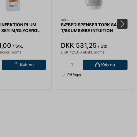
080033
INFEKTION PLUM
SÆBEDISPENSER TORK S4
L 85% M/GLYCEROL
T/SKUMSÆBE INTUITION
PUMPEFLASKE PLUMS
SENSOR HÅNDFRI DOSERING
561600
1,00
DKK 531,25
/ Stk.
/ Stk.
ekskl. moms
DKK 425,00 ekskl. moms
Køb nu
Køb nu
r
På lager