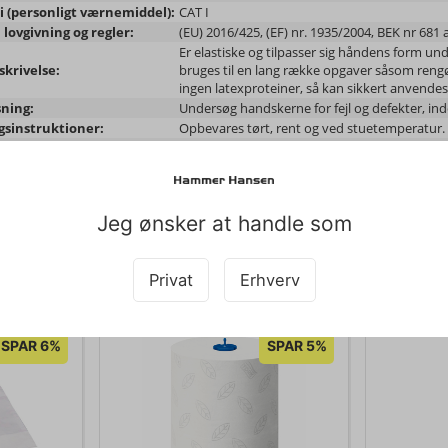
i (personligt værnemiddel):
CAT I
 lovgivning og regler:
(EU) 2016/425, (EF) nr. 1935/2004, BEK nr 681 
Er elastiske og tilpasser sig håndens form u
krivelse:
bruges til en lang række opgaver såsom reng
ingen latexproteiner, så kan sikkert anvendes 
ning:
Undersøg handskerne for fejl og defekter, in
sinstruktioner:
Opbevares tørt, rent og ved stuetemperatur.
lse af produkt:
Kan bortskaffes med almindeligt husholdningsa
lse af emballage:
Kan genbruges eller forbrændes.
Jeg ønsker at handle som
Køb sammen med det her produkt
Privat
Erhverv
SPAR 6%
SPAR 5%