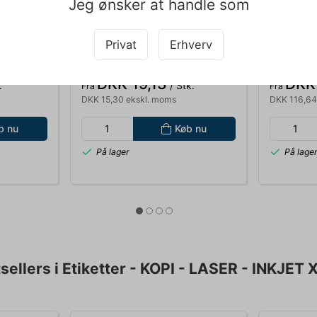
Jeg ønsker at handle som
011346
011404
:1, 20,
BLOK A5 KOLLEGIEBLOK
LASERET
Privat
Erhverv
BANTEX MED SPIRAL LINIERET
70X37MM
70 BLADE 70GR. 100051863
24STK/AR
Standard salgspris DKK 22,50
Standard s
DKK 19,13
DKK
.
/ Stk.
Fra
Fra
DKK 15,30 ekskl. moms
DKK 116,64
b nu
Køb nu
På lager
På lage
sellers i Etiketter - KOPI - LASER - INKJET 