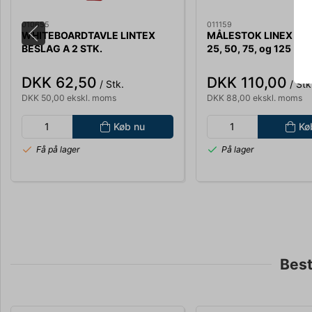
010655
011159
WHITEBOARDTAVLE LINTEX
MÅLESTOK LINEX 311 1
BESLAG A 2 STK.
25, 50, 75, og 125
DKK 62,50
DKK 110,00
/ Stk.
/ Stk
DKK 50,00 ekskl. moms
DKK 88,00 ekskl. moms
Køb nu
Kø
Få på lager
På lager
Best