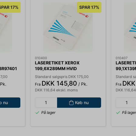
SPAR 17%
SPAR 17%
010400
010407
LASERETIKET XEROX
LASERET
3R97401
199,6X289MM HVID
99,1X13
00ARK
003R91225 1 STK/ARK PK/100
4STK/ARK
87,00
Standard salgspris DKK 175,00
Standard s
ARK
DKK 145,80
DKK
 Pk.
/ Pk.
Fra
Fra
DKK 116,64 ekskl. moms
DKK 116,64
b nu
Køb nu
På lager
På lage