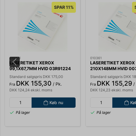
SPAR 11%
010371
010361
LASERETIKET XEROX
LASERETIKET XEROX
99,1X67,7MM HVID 03R91224
210X148MM HVID 00
8STK/ARK PK MED 100 ARK
2 STK/ARK PK MED 1
Standard salgspris DKK 175,00
Standard salgspris DKK 1
DKK 155,30
DKK 155,29
/ Pk.
/
Fra
Fra
DKK 124,24 ekskl. moms
DKK 124,23 ekskl. moms
Køb nu
Kø
På lager
På lager