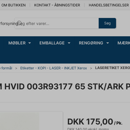
OM BUTIKKEN
KONTAKT - ÅBNINGSTIDER
HANDELSBETINGELSER
rforsyning
Søg
MØBLER
EMBALLAGE
RENGØRING
MÆRK
LASERETIKET XERO
e formål
Etiketter - KOPI - LASER - INKJET Xerox
HVID 003R93177 65 STK/ARK P
DKK 175,00
/ Pk.
DKK 140,00 ekskl. moms