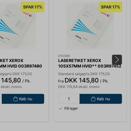
SPAR 17%
SPAR 17%
010399
IKET XEROX
LASERETIKET XEROX
9MM HVID 003R97480
105X57MM HVID** 003R97452
 PK MED 100 ARK
10 STK/ARK PK 100 ARK
algspris DKK 175,00
Standard salgspris DKK 175,00
 145,80
DKK 145,80
/ Pk.
/ Pk.
Fra
 ekskl. moms
DKK 116,64 ekskl. moms
Køb nu
Køb nu
r
På lager