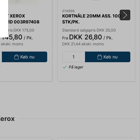
014996
IKET XEROX
KORTNÅLE 20MM ASS. 100
 HVID 003R97408
STK/PK.
K PK. 100 ARK
algspris DKK 175,00
Standard salgspris DKK 35,00
 145,80
DKK 26,80
/ Pk.
/ Pk.
Fra
 ekskl. moms
DKK 21,44 ekskl. moms
Køb nu
Køb nu
r
På lager
Xerox