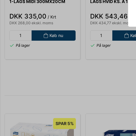
1-LAGS MIDI 300MX20CM
LAGS HVID KS. A 12X
Ø19CM A 6 RL.
DKK 335,00
DKK 543,46
/ Krt
/ Pk
DKK 268,00 ekskl. moms
DKK 434,77 ekskl. moms
Køb nu
Kø
På lager
På lager
SPAR 5%