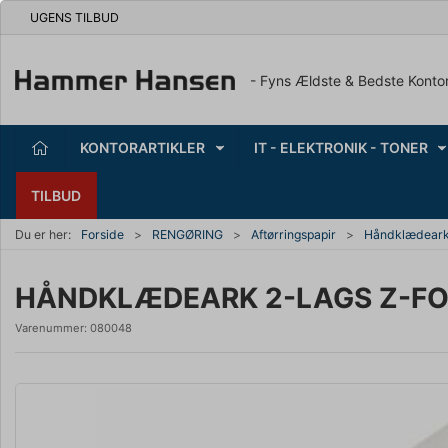
UGENS TILBUD
- Fyns Ældste & Bedste Konto
KONTORARTIKLER
IT - ELEKTRONIK - TONER
TILBUD
Du er her:
Forside
RENGØRING
Aftørringspapir
Håndklædear
HÅNDKLÆDEARK 2-LAGS Z-FO
Varenummer:
080048