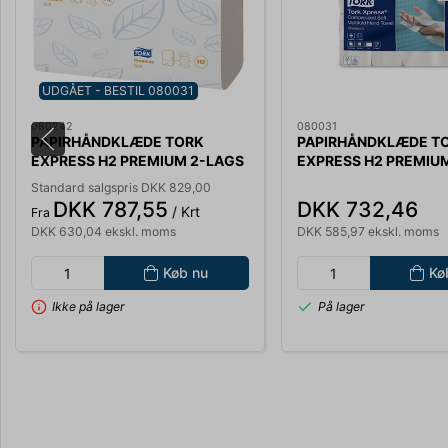
UDGÅET - BESTIL 080031
080242
080031
PAPIRHÅNDKLÆDE TORK
PAPIRHÅNDKLÆDE T
EXPRESS H2 PREMIUM 2-LAGS
EXPRESS H2 PREMIU
M-FOLD 21PK/110ARK 100288
M-FOLD 100888 2040
Standard salgspris DKK 829,00
2310 ARK, 4 FOLD. UDGÅET ***
FOLD. KOMPRIMEREDE
DKK 787,55
DKK 732,46
/ Krt
Fra
ERSTATTES AF 080031
100288 ER UDGÅET!
DKK 630,04 ekskl. moms
DKK 585,97 ekskl. moms
Køb nu
Kø
Ikke på lager
På lager