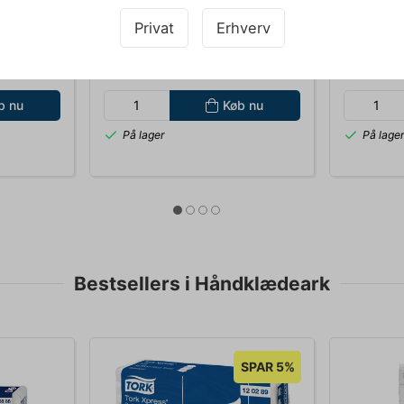
400 STK.
Ø9,5CM 50CL. KS. A 1600 STK.
Privat
Erhverv
DKK 1.070,00
DKK 1.
.
/ Ks.
DKK 856,00 ekskl. moms
DKK 813,34
b nu
Køb nu
På lager
På lage
Bestsellers i Håndklædeark
SPAR 5%