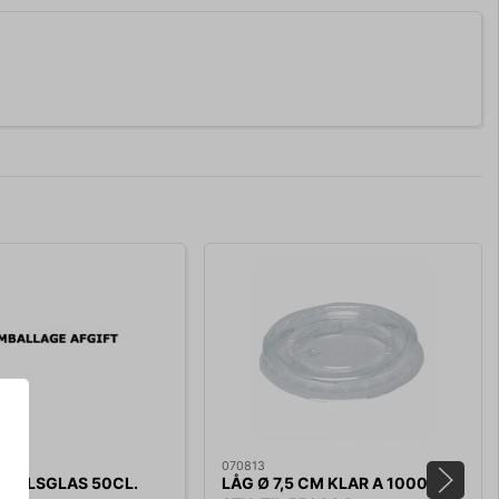
070813
ADØLSGLAS 50CL.
LÅG Ø 7,5 CM KLAR A 1000