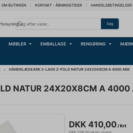
OM BUTIKKEN
KONTAKT - ÅBNINGSTIDER
HANDELSBETINGELSER
rforsyning
Søg
MØBLER
EMBALLAGE
RENGØRING
MÆRK
HÅNDKLÆDEARK 2-LAGS Z-FOLD NATUR 24X20X8CM A 4000 ARK
k
LD NATUR 24X20X8CM A 4000
DKK 410,00
/ Krt
DKK 328,00 ekskl. moms