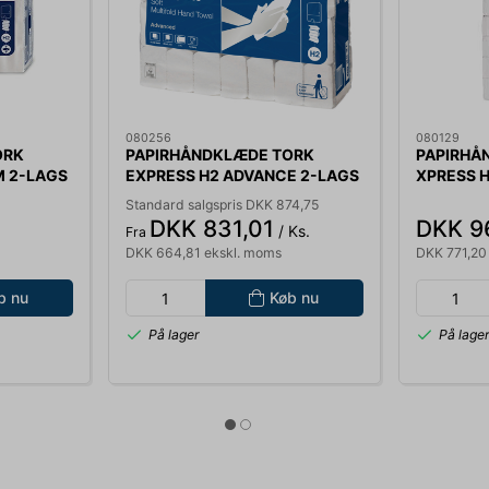
080256
080129
ORK
PAPIRHÅNDKLÆDE TORK
PAPIRHÅ
M 2-LAGS
EXPRESS H2 ADVANCE 2-LAGS
XPRESS H
 ARK, 4
M-FOLD 21 PK. A 180 ARK, 3
3800 ARK
Standard salgspris DKK 874,75
 -
FOLD. NU 120398
DKK 831,01
DKK 9
/ Ks.
Fra
DKK 664,81 ekskl. moms
DKK 771,20
b nu
Køb nu
På lager
På lage