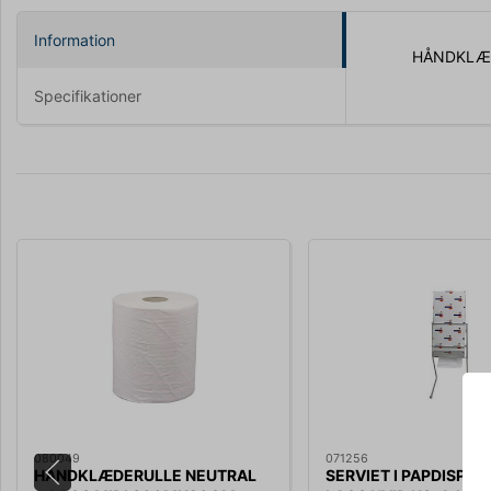
Information
HÅNDKLÆD
Specifikationer
080049
071256
HÅNDKLÆDERULLE NEUTRAL
SERVIET I PAPDISPEN