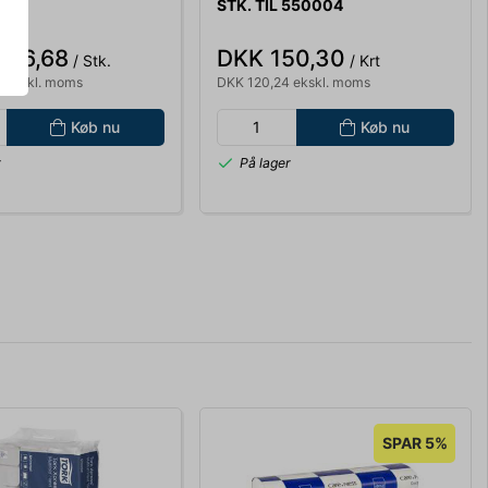
STK. TIL 550004
016,68
DKK 150,30
/ Stk.
/ Krt
 ekskl. moms
DKK 120,24 ekskl. moms
Køb nu
Køb nu
r
På lager
SPAR 5%