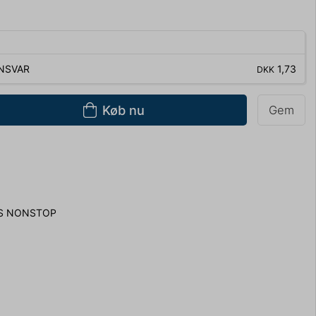
NSVAR
1,73
DKK
Køb nu
Gem
S NONSTOP