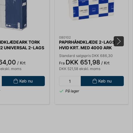
080102
NDKLÆDEARK TORK
PAPIRHÅNDKLÆDE 2-LAGS
2 UNIVERSAL 2-LAGS
HVID KRT. MED 4000 ARK
 471146
24X23,5CM 1000009803 Z-
Standard salgspris DKK 686,30
FOLD 613601N
64,00
DKK 651,98
/ Krt
/ Krt
Fra
 ekskl. moms
DKK 521,58 ekskl. moms
Køb nu
Køb nu
r
På lager