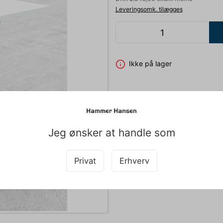
Leveringsomk. tilægges
Ikke på lager
HÆVE/SÆNKEBORD HVID MED A
Jeg ønsker at handle som
Mere information
Privat
Erhverv