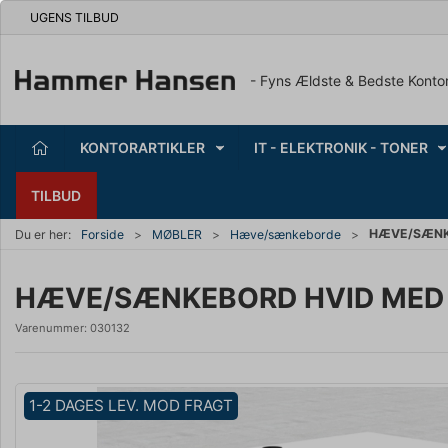
UGENS TILBUD
- Fyns Ældste & Bedste Konto
KONTORARTIKLER
IT - ELEKTRONIK - TONER
TILBUD
HÆVE/SÆNKE
Du er her:
Forside
MØBLER
Hæve/sænkeborde
HÆVE/SÆNKEBORD HVID MED 
Varenummer:
030132
1-2 DAGES LEV. MOD FRAGT