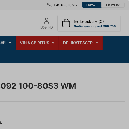
+45 62610512
PRIVAT
ERHVERV
Indkøbskurv (0)
Gratis levering ved DKK 750
LOG IND
ER
VIN & SPIRITUS
DELIKATESSER
S092 100-80S3 WM
k.