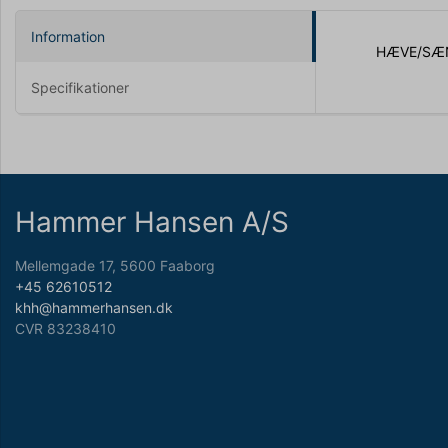
Information
HÆVE/SÆN
Specifikationer
Hammer Hansen A/S
Mellemgade 17, 5600 Faaborg
+45 62610512
khh@hammerhansen.dk
CVR 83238410