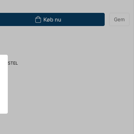
Køb nu
Gem
LU STEL