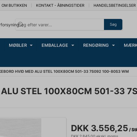
OM BUTIKKEN
KONTAKT - ÅBNINGSTIDER
HANDELSBETINGELSER
rforsyning
Søg
MØBLER
EMBALLAGE
RENGØRING
MÆRK
BORD HVID MED ALU STEL 100X80CM 501-33 7S092 100-80S3 WM
ALU STEL 100X80CM 501-33 7
DKK 3.556,25
/ St
DKK 2.845,00 ekskl. moms