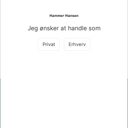
HÆVE/SÆNKEBORD BØG MED HVIDT STEL
Mere information
Jeg ønsker at handle som
Information
Specifikationer
Privat
Erhverv
HÆVE/SÆNKEBORD BØG MED HVIDT STEL 140X80CM
Hammer Hansen A/S
Mellemgade 17, 5600 Faaborg
+45 62610512
khh@hammerhansen.dk
CVR 83238410