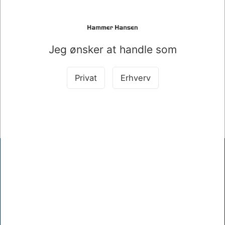
HÆVE/SÆNKEBORD HVID MED ALU STEL
Mere information
Jeg ønsker at handle som
Information
Specifikationer
Privat
Erhverv
HÆVE/SÆNKEBORD HVID MED ALU STEL 140X80CM
Hammer Hansen A/S
Mellemgade 17, 5600 Faaborg
+45 62610512
khh@hammerhansen.dk
CVR 83238410