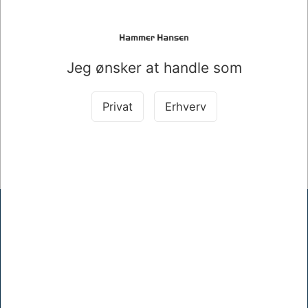
HÆVE/SÆNKEBORD HVID MED SORT STEL
Mere information
Jeg ønsker at handle som
Information
Specifikationer
Privat
Erhverv
HÆVE/SÆNKEBORD HVID MED SORT STEL 140X80CM
Hammer Hansen A/S
Mellemgade 17, 5600 Faaborg
+45 62610512
khh@hammerhansen.dk
CVR 83238410