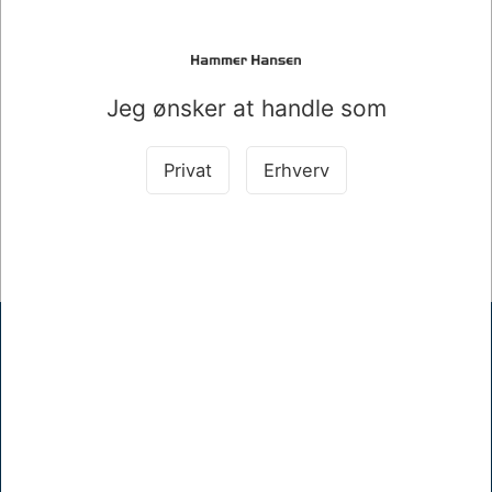
HÆVE/SÆNKEBORD HVID MED SORT STEL
Mere information
Jeg ønsker at handle som
Information
Specifikationer
Privat
Erhverv
HÆVE/SÆNKEBORD HVID MED SORT STEL 180X80CM
Hammer Hansen A/S
Mellemgade 17, 5600 Faaborg
+45 62610512
khh@hammerhansen.dk
CVR 83238410