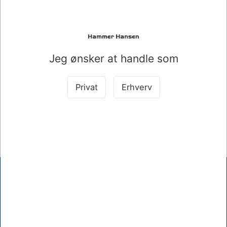
HÆVE/SÆNKEBORD VALNØD MED SORT
Mere information
Jeg ønsker at handle som
Information
Specifikationer
Privat
Erhverv
HÆVE/SÆNKEBORD VALNØD MED SORT STEL
180X80CM
Hammer Hansen A/S
Mellemgade 17, 5600 Faaborg
+45 62610512
khh@hammerhansen.dk
CVR 83238410