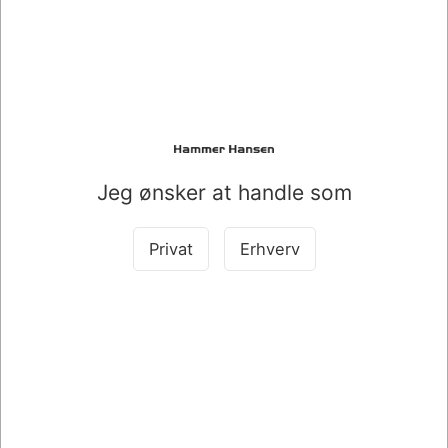
TRI-COLOR
BLACK HP3YM62AE
HP3YM60AE
DKK 156,00
DKK 348,00
/ Stk.
/ Stk.
DKK 124,80 ekskl. moms
DKK 278,40 ekskl. moms
Køb nu
Køb nu
På lager
På lager
Jeg ønsker at handle som
Privat
Erhverv
Bestsellers i HP Inkjetpatroner