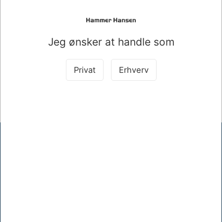
Mere information
Jeg ønsker at handle som
Information
Specifikationer
Privat
Erhverv
Original HP lasertoner til flere HP modeller.
Hammer Hansen A/S
Mellemgade 17, 5600 Faaborg
+45 62610512
khh@hammerhansen.dk
CVR 83238410