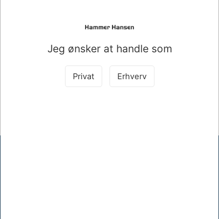
LASERTONER HPQ3962A YELLOW T.***
Mere information
Jeg ønsker at handle som
Information
Specifikationer
Privat
Erhverv
Original HP Lasertoner i gul til fler HP laserjetmodeller.
Hammer Hansen A/S
Mellemgade 17, 5600 Faaborg
+45 62610512
khh@hammerhansen.dk
CVR 83238410