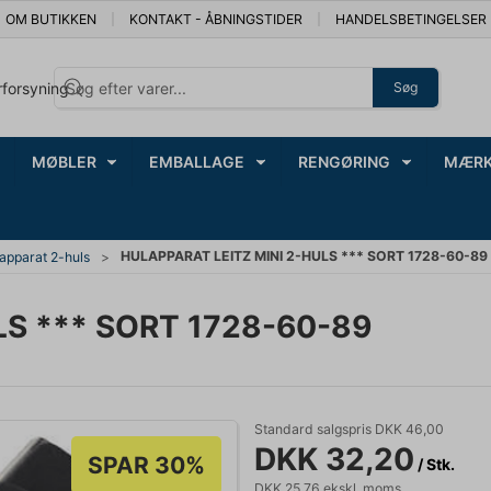
OM BUTIKKEN
KONTAKT - ÅBNINGSTIDER
HANDELSBETINGELSER
rforsyning
Søg
MØBLER
EMBALLAGE
RENGØRING
MÆRK
HULAPPARAT LEITZ MINI 2-HULS *** SORT 1728-60-89
apparat 2-huls
LS *** SORT 1728-60-89
Standard salgspris DKK 46,00
DKK 32,20
SPAR 30%
/ Stk.
DKK 25,76 ekskl. moms