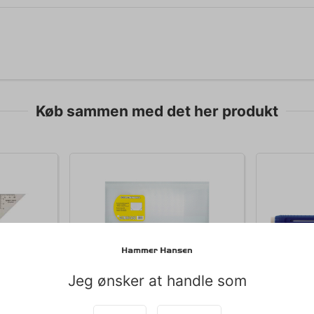
Køb sammen med det her produkt
Jeg ønsker at handle som
010704
010823
ELASTIKMAPPE PLAST KLAR
VISKELÆ