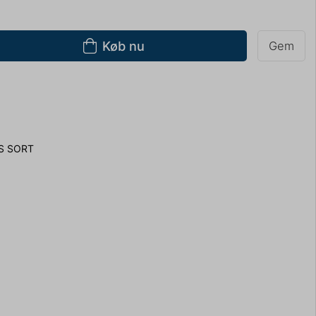
Køb nu
Gem
S SORT