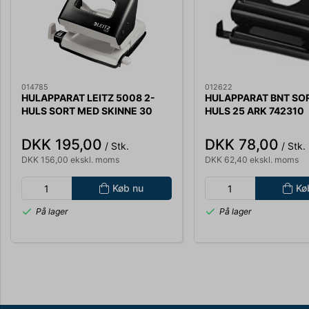
014785
012622
HULAPPARAT LEITZ 5008 2-
HULAPPARAT BNT SOR
HULS SORT MED SKINNE 30
HULS 25 ARK 742310
ARK
DKK 195,00
DKK 78,00
/ Stk.
/ Stk.
DKK 156,00 ekskl. moms
DKK 62,40 ekskl. moms
Køb nu
Kø
På lager
På lager