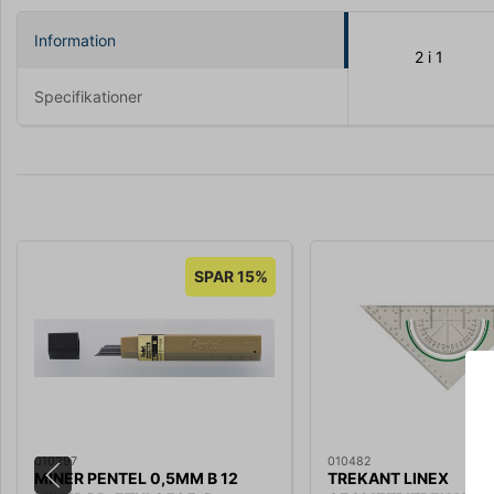
Information
2 i 1
Specifikationer
SPAR 15%
010297
010482
MINER PENTEL 0,5MM B 12
TREKANT LINEX