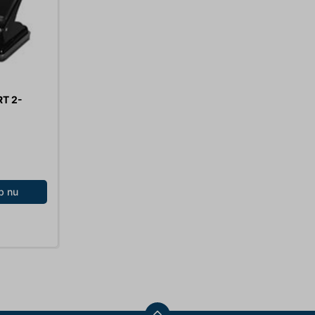
T 2-
b nu