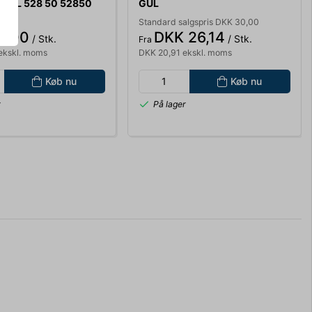
CIL 528 50 52850
GUL
Standard salgspris DKK 30,00
2,00
DKK 26,14
/ Stk.
/ Stk.
Fra
ekskl. moms
DKK 20,91 ekskl. moms
Køb nu
Køb nu
r
På lager