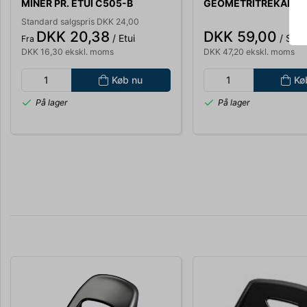
MINER PR. ETUI C505-B
GEOMETRITREKANT 
VINKELMÅLER, L22,5
Standard salgspris DKK 24,00
S2622
DKK 20,38
DKK 59,00
/ Etui
/ Stk.
Fra
DKK 16,30 ekskl. moms
DKK 47,20 ekskl. moms
Køb nu
Kø
På lager
På lager