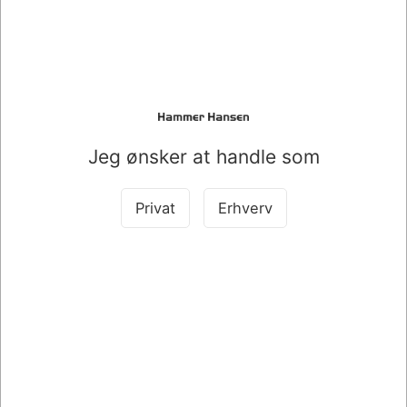
ryggen. Den sørger således for, at man ikke sidder forkert.
Du kan indstille højde på sæde og ryglæn mm. manuelt, så
du får det hele, lige som du vil have det.Paolo Fancelli står
bag designet på Giroflex 313 Kontorstol Mesh, der er
produceret i Schweitz
Mesh/Netryg
Sædevandring 39-51 cm
Jeg ønsker at handle som
Total højde 99-118 cm
Sædebredde 49 cm
Sort fodkryds
Privat
Erhverv
Bestsellers i Kontorstole - Stole