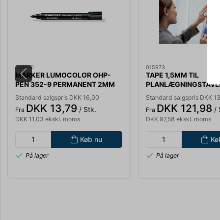
010610
015973
MARKER LUMOCOLOR OHP-
TAPE 1,5MM TIL
PEN 352-9 PERMANENT 2MM
PLANLÆGNINGSTAVL
SORT 352-9
SORT TIL WHITEBOA
Standard salgspris DKK 16,00
Standard salgspris DKK 1
DKK 13,79
DKK 121,98
/ Stk.
/ 
Fra
Fra
DKK 11,03 ekskl. moms
DKK 97,58 ekskl. moms
Køb nu
Kø
På lager
På lager