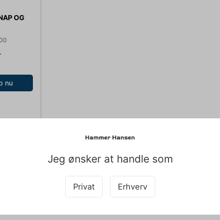
NAP OG
 446010
,00
.
b nu
Jeg ønsker at handle som
Privat
Erhverv
Køb sammen med det her produkt