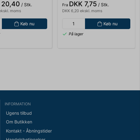
 20,40
DKK 7,75
/ Stk.
/ Stk.
Fra
ekskl. moms
DKK 6,20 ekskl. moms
Køb nu
Køb nu
r
På lager
INFORMATION
Ugens tilbud
Om Butikken
Kontakt - Åbningstider
Handelsbetingelser