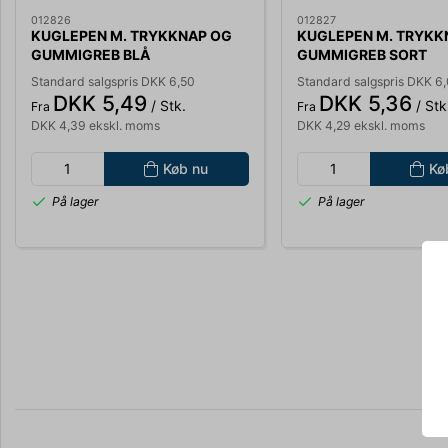
012826
012827
KUGLEPEN M. TRYKKNAP OG
KUGLEPEN M. TRYKK
GUMMIGREB BLÅ
GUMMIGREB SORT
STREGBREDDE 0,7MM 446001
STREGBREDDE 0,7MM
Standard salgspris DKK 6,50
Standard salgspris DKK 6
DKK 5,49
DKK 5,36
/ Stk.
/ Stk
Fra
Fra
DKK 4,39 ekskl. moms
DKK 4,29 ekskl. moms
Køb nu
Kø
På lager
På lager