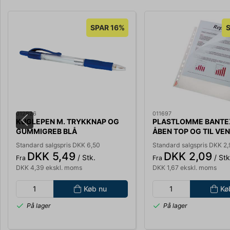
SPAR 16%
012826
011697
KUGLEPEN M. TRYKKNAP OG
PLASTLOMME BANTE
GUMMIGREB BLÅ
ÅBEN TOP OG TIL VE
STREGBREDDE 0,7MM 446001
PRÆG 0,12MM 56193
Standard salgspris DKK 6,50
Standard salgspris DKK 2,
DKK 5,49
DKK 2,09
/ Stk.
/ Stk
Fra
Fra
DKK 4,39 ekskl. moms
DKK 1,67 ekskl. moms
Køb nu
Kø
På lager
På lager