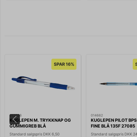
SPAR 16%
012826
014662
KUGLEPEN M. TRYKKNAP OG
KUGLEPEN PILOT BP
GUMMIGREB BLÅ
FINE BLÅ 135F 27085
STREGBREDDE 0,7MM 446001
Standard salgspris DKK 6,50
Standard salgspris DKK 2