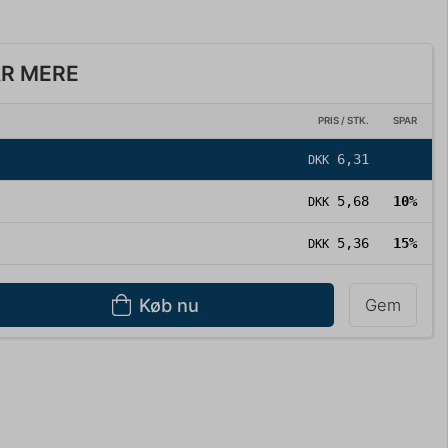
AR MERE
PRIS / STK.
SPAR
6,31
DKK
5,68
10%
DKK
5,36
15%
DKK
Køb nu
Gem