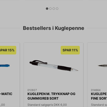
Bestsellers i Kuglepenne
SPAR 15%
SPAR 11%
012827
014664
S-MATIC
KUGLEPEN M. TRYKKNAP OG
KUGLEPE
GUMMIGREB SORT
FINE SOR
STREGBREDDE 0,7MM 446010
4,00
Standard salgspris DKK 6,00
Standard s