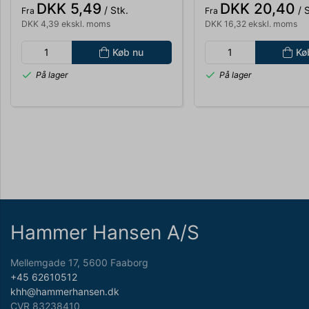
DKK 5,49
DKK 20,40
/ Stk.
/ S
Fra
Fra
DKK 4,39 ekskl. moms
DKK 16,32 ekskl. moms
Køb nu
Kø
På lager
På lager
Hammer Hansen A/S
Mellemgade 17, 5600 Faaborg
+45 62610512
khh@hammerhansen.dk
CVR 83238410