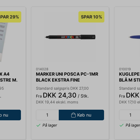
SPAR 29%
SPAR 10%
014028
010019
X A4
MARKER UNI POSCA PC-1MR
KUGLEPEN
NSTRE M.
BLACK EKSTRA FINE
BLÅ M S
524424
95
Standard salgspris DKK 27,00
Standard s
DKK 24,30
DKK
.
/ Stk.
Fra
Fra
DKK 19,44 ekskl. moms
DKK 17,10 
b nu
Køb nu
På lager
På lage