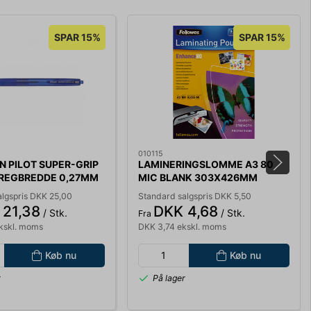
SPAR 15%
SPAR 15%
010115
 PILOT SUPER-GRIP
LAMINERINGSLOMME A3 80
TREGBREDDE 0,27MM
MIC BLANK 303X426MM
5306207
algspris DKK 25,00
Standard salgspris DKK 5,50
 21,38
DKK 4,68
/ Stk.
/ Stk.
Fra
ekskl. moms
DKK 3,74 ekskl. moms
Køb nu
Køb nu
r
På lager