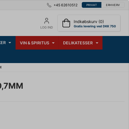
+45 62610512
PRIVAT
ERHVERV
Indkøbskurv (0)
Gratis levering ved DKK 750
LOG IND
ER
VIN & SPIRITUS
DELIKATESSER
M
0,7MM