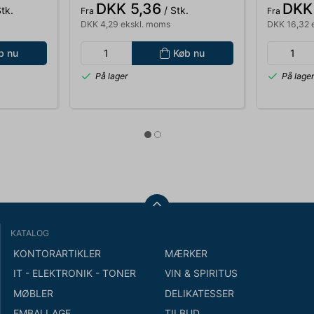
DKK 5,36
DKK
tk.
/ Stk.
Fra
Fra
DKK 4,29 ekskl. moms
DKK 16,32 
b nu
Køb nu
På lager
På lage
KATALOG
KONTORARTIKLER
MÆRKER
IT - ELEKTRONIK - TONER
VIN & SPIRITUS
MØBLER
DELIKATESSER
EMBALLAGE
TILBUD