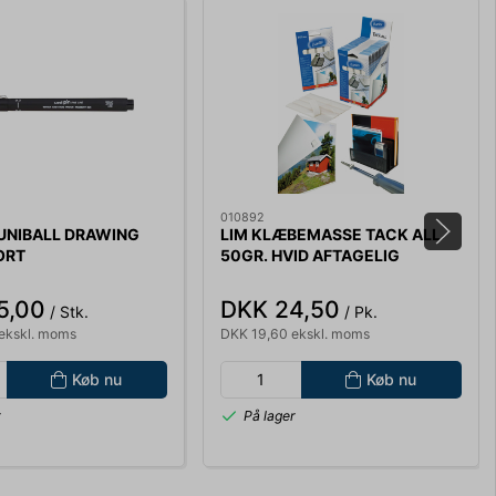
010892
UNIBALL DRAWING
LIM KLÆBEMASSE TACK ALL
ORT
50GR. HVID AFTAGELIG
100551719
5,00
DKK 24,50
/ Stk.
/ Pk.
ekskl. moms
DKK 19,60 ekskl. moms
Køb nu
Køb nu
r
På lager