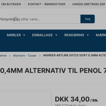
OM BUTIKKEN
KONTAKT - ÅBNINGSTIDER
HANDELSBETINGELSER
rforsyning
Søg
MØBLER
EMBALLAGE
RENGØRING
MÆRK
MARKER ARTLINE EK725 SORT 0,4MM ALTER
penne
Markere - Tusser
0,4MM ALTERNATIV TIL PENOL 
DKK 34,00
/ Stk.
DKK 27,20 ekskl. moms