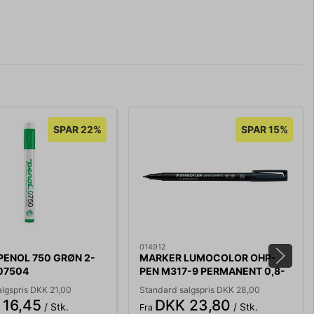
SPAR 22%
SPAR 15%
014912
PENOL 750 GRØN 2-
MARKER LUMOCOLOR OHP-
07504
PEN M317-9 PERMANENT 0,8-
1MM SORT
lgspris DKK 21,00
Standard salgspris DKK 28,00
 16,45
DKK 23,80
/ Stk.
/ Stk.
Fra