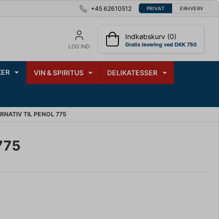
+45 62610512
PRIVAT
ERHVERV
Indkøbskurv (0)
Gratis levering ved DKK 750
LOG IND
ER
VIN & SPIRITUS
DELIKATESSER
NATIV TIL PENOL 775
775