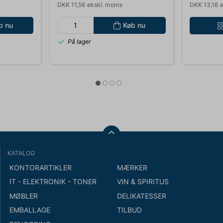
DKK 11,56 ekskl. moms
DKK 13,16 
b nu
Køb nu
På lager
KATALOG
KONTORARTIKLER
MÆRKER
IT - ELEKTRONIK - TONER
VIN & SPIRITUS
MØBLER
DELIKATESSER
EMBALLAGE
TILBUD