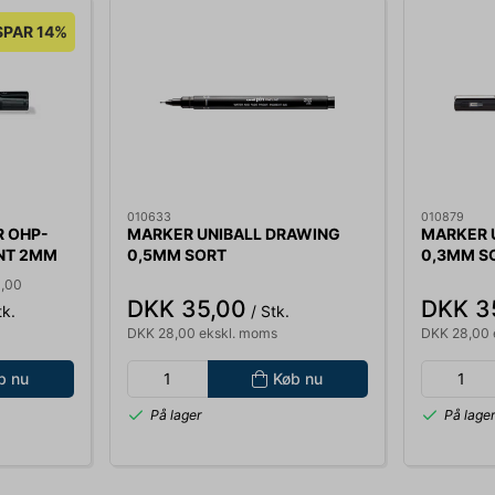
SPAR 14%
010633
010879
 OHP-
MARKER UNIBALL DRAWING
MARKER 
NT 2MM
0,5MM SORT
0,3MM S
6,00
DKK 35,00
DKK 3
tk.
/ Stk.
DKK 28,00 ekskl. moms
DKK 28,00 
b nu
Køb nu
På lager
På lage