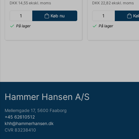
DKK 14,55 ekskl. moms
DKK 22,82 ekskl. moms
Køb nu
Kø
På lager
På lager
Hammer Hansen A/S
Mellemgade 17, 5600 Faaborg
+45 62610512
khh@hammerhansen.dk
CVR 83238410