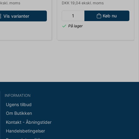
ekskl. moms
DKK 19,04 ekskl. moms
Køb nu
Vis varianter
På lager
INFORMATION
Ugens tilbud
Om Butikken
Kontakt - Åbningstider
Handelsbetingelser