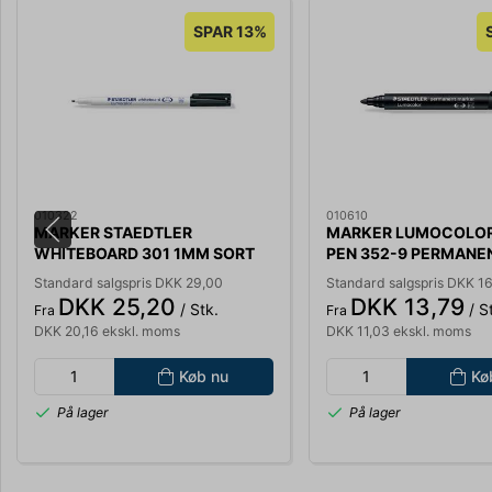
SPAR 13%
010322
010610
MARKER STAEDTLER
MARKER LUMOCOLOR
WHITEBOARD 301 1MM SORT
PEN 352-9 PERMANE
301-9
SORT 352-9
Standard salgspris DKK 29,00
Standard salgspris DKK 1
DKK 25,20
DKK 13,79
/ Stk.
/ S
Fra
Fra
DKK 20,16 ekskl. moms
DKK 11,03 ekskl. moms
Køb nu
Kø
På lager
På lager