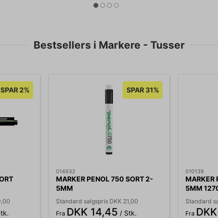
Bestsellers i Markere - Tusser
SPAR 2%
SPAR 31%
014932
010139
SORT
MARKER PENOL 750 SORT 2-
MARKER 
5MM
5MM 127
9,00
Standard salgspris DKK 21,00
Standard sa
DKK 14,45
DKK
tk.
/ Stk.
Fra
Fra