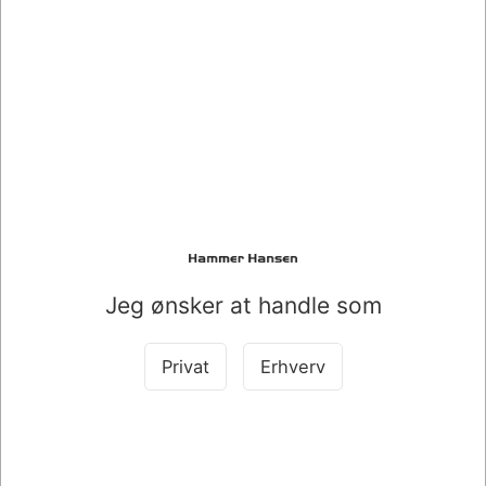
016001
016002
MARKER EDDING 780
MARKER EDDING 751
PAINTMARKER GULD
PAINTMARKER SØLV 1-
0,8MM
2MM
Standard salgspris DKK
DKK 55,00
69,00
DKK 62,10
Fra
DKK 44,00 ekskl. moms
DKK 49,68 ekskl. moms
Køb nu
Jeg ønsker at handle som
Køb nu
På lager
På lager
Privat
Erhverv