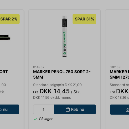
SPAR 2%
SPAR 31%
014932
010139
SORT
MARKER PENOL 750 SORT 2-
MARKER 
5MM
5MM 127
9,00
Standard salgspris DKK 21,00
Standard sa
DKK 14,45
DKK
tk.
/ Stk.
Fra
Fra
DKK 11,56 ekskl. moms
DKK 13,16 
b nu
Køb nu
På lager