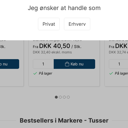
Jeg ønsker at handle som
013990
013994
Privat
Erhverv
PC-5M
MARKER UNI POSCA PC-5M
MARKER 
APPLE - GREEN MEDIUM
LIGHT B
5,00
Standard salgspris DKK 45,00
Standard s
DKK 40,50
DKK
tk.
/ Stk.
Fra
Fra
DKK 32,40 ekskl. moms
DKK 32,74 
b nu
Køb nu
På lager
På lage
Bestsellers i Markere - Tusser