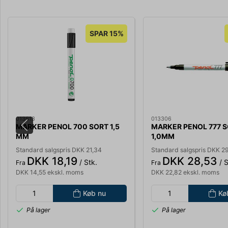
SPAR 15%
013613
013306
MARKER PENOL 700 SORT 1,5
MARKER PENOL 777 
MM
1,0MM
Standard salgspris DKK 21,34
Standard salgspris DKK 2
DKK 18,19
DKK 28,53
/ Stk.
/ S
Fra
Fra
DKK 14,55 ekskl. moms
DKK 22,82 ekskl. moms
Køb nu
Kø
På lager
På lager