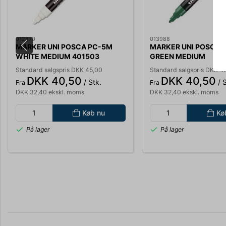
012870
013988
MARKER UNI POSCA PC-5M
MARKER UNI POSCA 
WHITE MEDIUM 401503
GREEN MEDIUM
Standard salgspris DKK 45,00
Standard salgspris DKK 4
DKK 40,50
DKK 40,50
/ Stk.
/ S
Fra
Fra
DKK 32,40 ekskl. moms
DKK 32,40 ekskl. moms
Køb nu
Kø
På lager
På lager