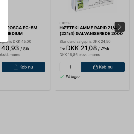
010328
UNI POSCA PC-5M
HÆFTEKLAMME RAPID 21/4
LUE MEDIUM
(221/4) GALVANISEREDE 2000
STK/PK. 24867500
algspris DKK 45,00
Standard salgspris DKK 24,50
 40,93
DKK 21,08
/ Stk.
/ Æsk.
Fra
ekskl. moms
DKK 16,86 ekskl. moms
Køb nu
Køb nu
r
På lager