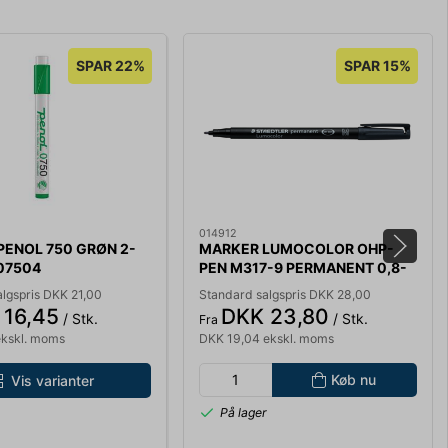
SPAR 22%
SPAR 15%
014912
PENOL 750 GRØN 2-
MARKER LUMOCOLOR OHP-
07504
PEN M317-9 PERMANENT 0,8-
1MM SORT
lgspris DKK 21,00
Standard salgspris DKK 28,00
 16,45
DKK 23,80
/ Stk.
/ Stk.
Fra
ekskl. moms
DKK 19,04 ekskl. moms
Køb nu
Vis varianter
På lager