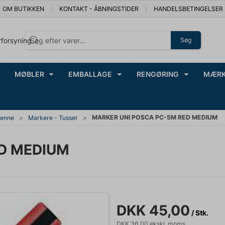
OM BUTIKKEN
KONTAKT - ÅBNINGSTIDER
HANDELSBETINGELSER
rforsyning
Søg
MØBLER
EMBALLAGE
RENGØRING
MÆRK
MARKER UNI POSCA PC-5M RED MEDIUM
penne
Markere - Tusser
D MEDIUM
DKK 45,00
/ Stk.
DKK 36,00 ekskl. moms