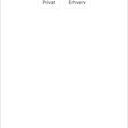
Privat
Erhverv
Køb nu
Køb nu
På lager
På lager
Køb sammen med det her produkt
SPAR 15%
SPAR 15%