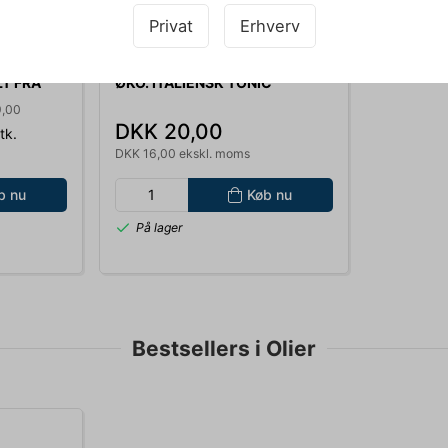
Privat
Erhverv
072887
160GR.
GALVANINA MIMOSA 20CL.
T FRA
ØKO. ITALIENSK TONIC
9,00
DKK 20,00
tk.
DKK 16,00 ekskl. moms
b nu
Køb nu
På lager
Bestsellers i Olier