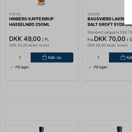
072125
072658
HINBERG KAFFESIRUP
BAGSVÆRD LAKRIDS 
HASSELNØD 250ML
SALT GROFT SYDESAL
LÆSØ GLUTENFRI
Standard salgspris DKK 7
DKK 49,00
DKK 70,00
/ Fl.
/ S
Fra
DKK 39,20 ekskl. moms
DKK 56,00 ekskl. moms
Køb nu
Kø
På lager
På lager