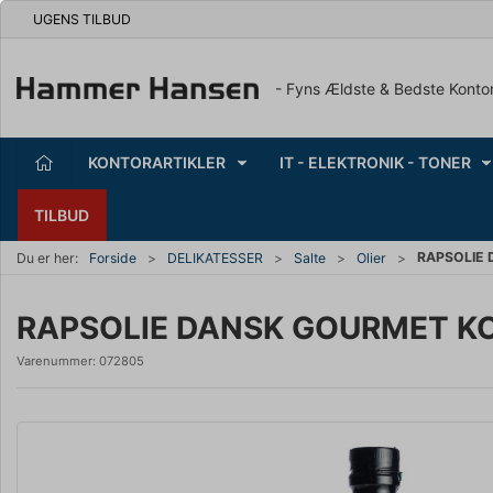
UGENS TILBUD
- Fyns Ældste & Bedste Konto
KONTORARTIKLER
IT - ELEKTRONIK - TONER
TILBUD
RAPSOLIE
Du er her:
Forside
DELIKATESSER
Salte
Olier
RAPSOLIE DANSK GOURMET K
Varenummer:
072805