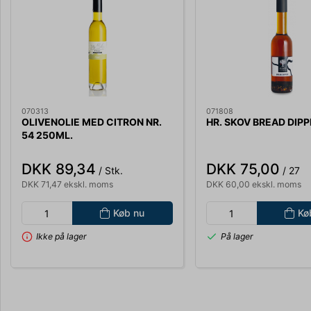
070313
071808
OLIVENOLIE MED CITRON NR.
HR. SKOV BREAD DIP
54 250ML.
DKK 89,34
DKK 75,00
/ Stk.
/ 27
DKK 71,47 ekskl. moms
DKK 60,00 ekskl. moms
Køb nu
Kø
Ikke på lager
På lager