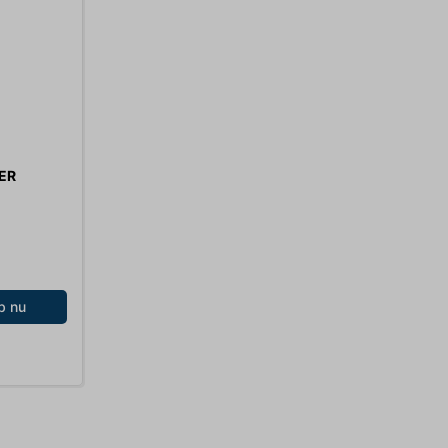
PER
b nu