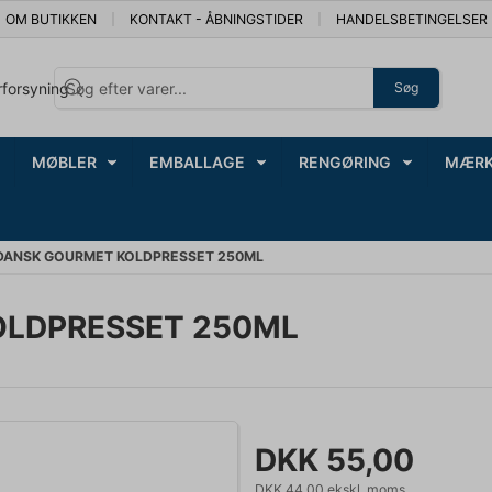
OM BUTIKKEN
KONTAKT - ÅBNINGSTIDER
HANDELSBETINGELSER
rforsyning
Søg
MØBLER
EMBALLAGE
RENGØRING
MÆRK
 DANSK GOURMET KOLDPRESSET 250ML
OLDPRESSET 250ML
DKK 55,00
DKK 44,00 ekskl. moms