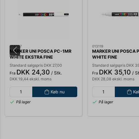
014027
013119
MARKER UNI POSCA PC-1MR
MARKER UNI POSCA 
WHITE EKSTRA FINE
WHITE FINE
Standard salgspris DKK 27,00
Standard salgspris DKK 3
DKK 24,30
DKK 35,10
/ Stk.
/ St
Fra
Fra
DKK 19,44 ekskl. moms
DKK 28,08 ekskl. moms
Køb nu
Kø
På lager
På lager