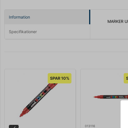
Information
MARKER U
Specifikationer
SPAR 10%
013115
013116