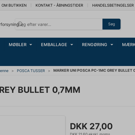
OM BUTIKKEN
KONTAKT - ÅBNINGSTIDER
HANDELSBETINGELSER
rforsyning
Søg
MØBLER
EMBALLAGE
RENGØRING
MÆRK
MARKER UNI POSCA PC-1MC GREY BULLET 
penne
POSCA TUSSER
REY BULLET 0,7MM
DKK 27,00
DKK 21,60 ekskl. moms