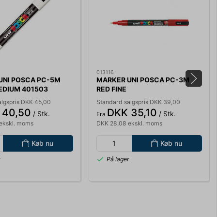
013116
UNI POSCA PC-5M
MARKER UNI POSCA PC-3M
EDIUM 401503
RED FINE
algspris DKK 45,00
Standard salgspris DKK 39,00
 40,50
DKK 35,10
/ Stk.
/ Stk.
Fra
ekskl. moms
DKK 28,08 ekskl. moms
Køb nu
Køb nu
r
På lager