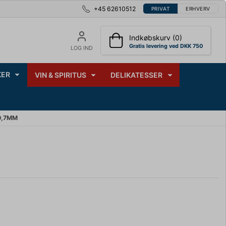
+45 62610512
PRIVAT
ERHVERV
Indkøbskurv (0)
Gratis levering ved DKK 750
LOG IND
ER
VIN & SPIRITUS
DELIKATESSER
0,7MM