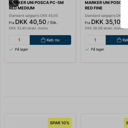
MARKER UNI POSCA PC-5M
MARKER UNI POSCA 
RED MEDIUM
RED FINE
Standard salgspris DKK 45,00
Standard salgspris DKK 3
DKK 40,50
DKK 35,10
/ Stk.
/ St
Fra
Fra
DKK 32,40 ekskl. moms
DKK 28,08 ekskl. moms
Køb nu
Kø
På lager
På lager
SPAR 10%