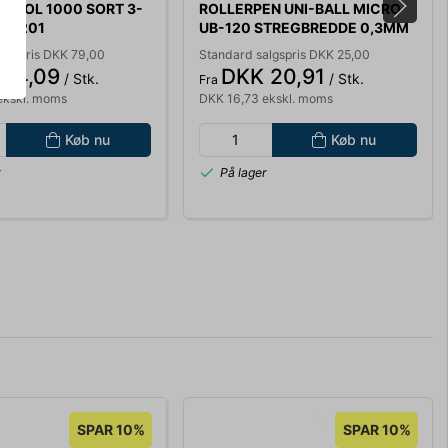
PENOL 1000 SORT 3-
ROLLERPEN UNI-BALL MICRO
819201
UB-120 STREGBREDDE 0,3MM
SORT
algspris DKK 79,00
Standard salgspris DKK 25,00
 74,09
DKK 20,91
/ Stk.
/ Stk.
Fra
ekskl. moms
DKK 16,73 ekskl. moms
Køb nu
Køb nu
r
På lager
SPAR 10%
SPAR 10%