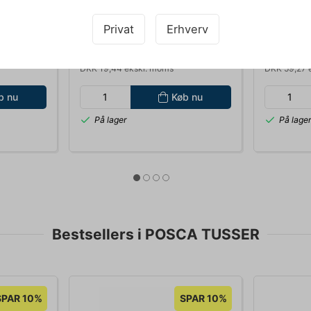
PC-3M
MARKER UNI POSCA PC-1MR
MARKER 
BLUE EKSTRA FINE
16MM 12
Privat
Erhverv
9,00
Standard salgspris DKK 27,00
Standard s
DKK 24,30
DKK
k.
/ Stk.
Fra
Fra
DKK 19,44 ekskl. moms
DKK 59,27 
b nu
Køb nu
På lager
På lage
Bestsellers i POSCA TUSSER
SPAR 10%
SPAR 10%