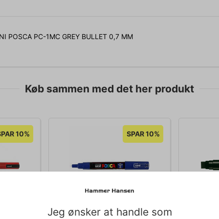
NI POSCA PC-1MC GREY BULLET 0,7 MM
Køb sammen med det her produkt
SPAR 10%
SPAR 10%
Jeg ønsker at handle som
013999
010109