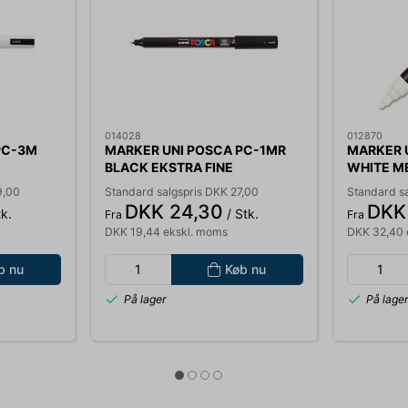
014028
012870
PC-3M
MARKER UNI POSCA PC-1MR
MARKER 
BLACK EKSTRA FINE
WHITE M
9,00
Standard salgspris DKK 27,00
Standard s
DKK 24,30
DKK
k.
/ Stk.
Fra
Fra
DKK 19,44 ekskl. moms
DKK 32,40 
b nu
Køb nu
På lager
På lage