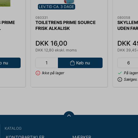
LEV.TID CA. 3 DAGE
080331
080058
 PRIME
TOILETRENS PRIME SOURCE
SKYLLEMI
.
FRISK ALKALISK
UDEN FA
76
SVANEMÆRKET U/PARFUME
MIN. KØB 
750ML. BLÅ 140835
DKK 16,00
DKK 4
DKK 12,80 ekskl. moms
DKK 39,45 
b nu
Køb nu
Ikke på lager
På lage
Sælges i
KATALOG
KONTORARTIKLER
MÆRKER