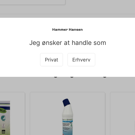
Universal 40 cm Velcro Microfiber
Jeg ønsker at handle som
Privat
Erhverv
Bestsellers i Rengøringsmidler og -artikler