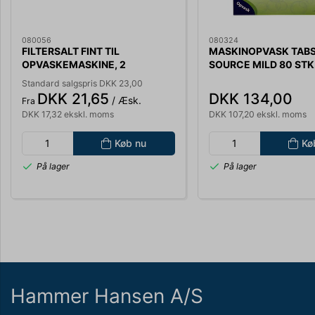
080056
080324
FILTERSALT FINT TIL
MASKINOPVASK TABS
OPVASKEMASKINE, 2
SOURCE MILD 80 STK
KG.16791801
SVANEMÆRKET 1410
Standard salgspris DKK 23,00
DKK 21,65
DKK 134,00
/ Æsk.
Fra
DKK 17,32 ekskl. moms
DKK 107,20 ekskl. moms
Køb nu
Kø
På lager
På lager
Hammer Hansen A/S