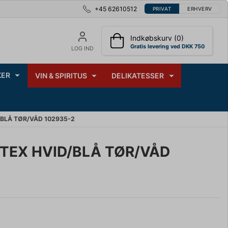
+45 62610512
PRIVAT
ERHVERV
Indkøbskurv (0)
Gratis levering ved DKK 750
LOG IND
ER
VIN & SPIRITUS
DELIKATESSER
BLÅ TØR/VÅD 102935-2
TEX HVID/BLÅ TØR/VÅD