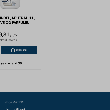
DDEL, NEUTRAL, 1 L,
RVE OG PARFUME.
6 STK.
9,31
/ Stk.
ekskl. moms
Køb nu
r
 pakker af 6 Stk.
INFORMATION
Ugens tilbud