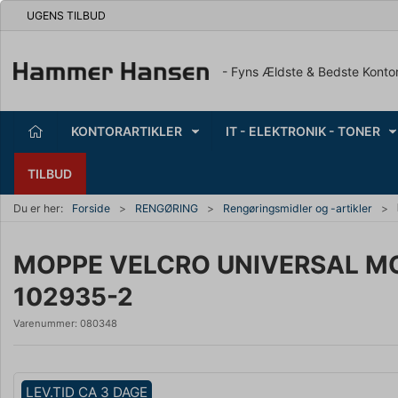
UGENS TILBUD
- Fyns Ældste & Bedste Konto
KONTORARTIKLER
IT - ELEKTRONIK - TONER
TILBUD
Du er her:
Forside
RENGØRING
Rengøringsmidler og -artikler
MOPPE VELCRO UNIVERSAL MO
102935-2
Varenummer:
080348
LEV.TID CA 3 DAGE