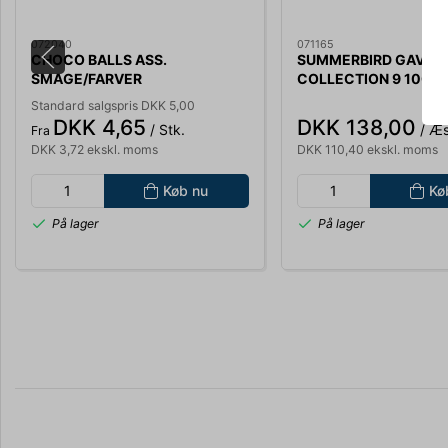
072040
071165
CHOCO BALLS ASS.
SUMMERBIRD GAVEÆ
SMAGE/FARVER
COLLECTION 9 100GR
STK. 2560
Standard salgspris DKK 5,00
DKK 4,65
DKK 138,00
/ Stk.
/ Æs
Fra
DKK 3,72 ekskl. moms
DKK 110,40 ekskl. moms
Køb nu
Kø
På lager
På lager