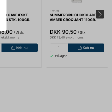
071189
IRD GAVEÆSKE
SUMMERBIRD CHOKOLADE
D 16 STK. 100GR.
AMBER CROQUANT 110GR.
9110
68,00
DKK 90,50
/ Æsk.
/ Stk.
 ekskl. moms
DKK 72,40 ekskl. moms
Køb nu
Køb nu
r
På lager