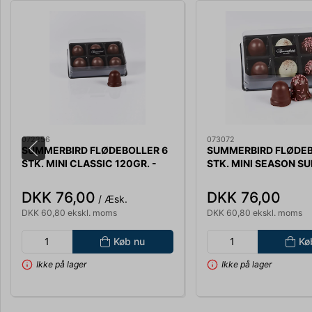
072256
073072
SUMMERBIRD FLØDEBOLLER 6
SUMMERBIRD FLØDEB
STK. MINI CLASSIC 120GR. -
STK. MINI SEASON 
3621
120GR. 3937
DKK 76,00
DKK 76,00
/ Æsk.
DKK 60,80 ekskl. moms
DKK 60,80 ekskl. moms
Køb nu
Kø
Ikke på lager
Ikke på lager