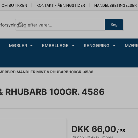
OM BUTIKKEN
KONTAKT - ÅBNINGSTIDER
HANDELSBETINGELSER
rforsyning
Søg
MØBLER
EMBALLAGE
RENGØRING
MÆRK
ERBIRD MANDLER MINT & RHUBARB 100GR. 4586
 RHUBARB 100GR. 4586
DKK 66,00
/ PS
DKK 52,80 ekskl. moms