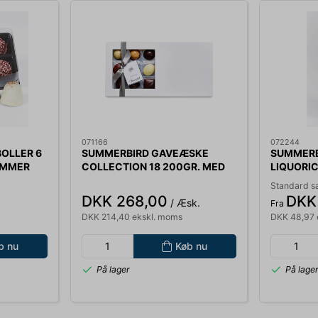
071166
072244
OLLER 6
SUMMERBIRD GAVEÆSKE
SUMMERB
SUMMER
COLLECTION 18 200GR. MED
LIQUORIC
18 STK. 2565
9029
Standard s
DKK 268,00
DKK 
/ Æsk.
Fra
DKK 214,40 ekskl. moms
DKK 48,97 
b nu
Køb nu
På lager
På lage