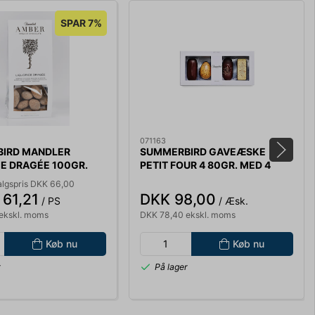
SPAR 7%
071163
IRD MANDLER
SUMMERBIRD GAVEÆSKE
E DRAGÉE 100GR.
PETIT FOUR 4 80GR. MED 4
STK. 3037
algspris DKK 66,00
61,21
DKK 98,00
/ PS
/ Æsk.
ekskl. moms
DKK 78,40 ekskl. moms
Køb nu
Køb nu
r
På lager