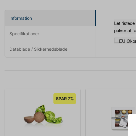
Information
Let risted
pulver af r
Specifikationer
Datablade / Sikkerhedsblade
SPAR 7%