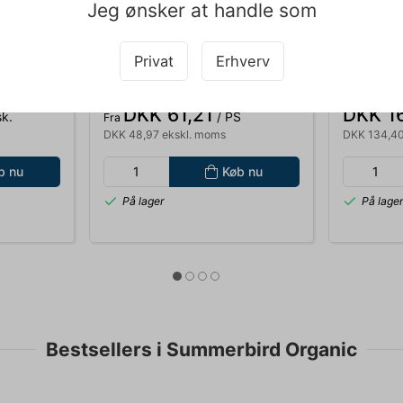
Jeg ønsker at handle som
071192
071178
SKE
SUMMERBIRD NØDDER AMBER
SUMMERB
Privat
Erhverv
. MED 9
DRAGÉE 100GR. 9010
TAPAS ME
5184
Standard salgspris DKK 66,00
DKK 61,21
DKK 1
k.
/ PS
Fra
DKK 48,97 ekskl. moms
DKK 134,40
b nu
Køb nu
På lager
På lage
Bestsellers i Summerbird Organic