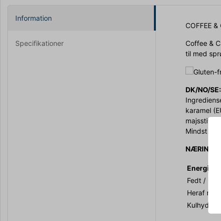
Information
COFFEE &
Specifikationer
Coffee & C
til med sp
DK/NO/SE
Ingrediens
karamel (E
majsstivels
Mindst 30%
NÆRINGSI
Energi / E
Fedt / Fat 
Heraf mætt
Kulhydrat 