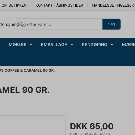
OM BUTIKKEN
KONTAKT - ÅBNINGSTIDER
HANDELSBETINGELSER
rforsyning
Søg
MØBLER
EMBALLAGE
RENGØRING
MÆRK
S COFFEE & CARAMEL 90 GR.
MEL 90 GR.
DKK 65,00
DKK 52,00 ekskl. moms