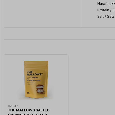
Heraf sukk
Protein / E
Salt / Salz
071547
THE MALLOWS SALTED
CARAMEL ØKO. 90 GR.