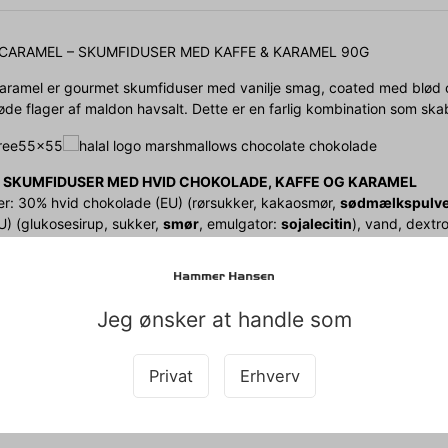
 CARAMEL – SKUMFIDUSER MED KAFFE & KARAMEL 90G
aramel er gourmet skumfiduser med vanilje smag, coated med blød c
røde flager af maldon havsalt. Dette er en farlig kombination som sk
: SKUMFIDUSER MED HVID CHOKOLADE, KAFFE OG KARAMEL
er: 30% hvid chokolade (EU) (rørsukker, kakaosmør,
sødmælkspulve
U) (glukosesirup, sukker,
smør
, emulgator:
sojalecitin
), vand, dextro
e, 0,3% havsalt, naturlig vaniljearoma, konserveringsmiddel: E270.
 kakaotørstof i chokoladedelen
NDHOLD / NUTRITION INFORMATION / NÄHRWERTRNGABEN/ RAV
Jeg ønsker at handle som
nergy / Energie / Energia
/ Fett / Rasva
Privat
Erhverv
ede fedtsyrer / Of which saturated fat / Davon gesättigte Fettsäur
/ Carbohydrate / Kohlenhydrate / Hiilihydraatit