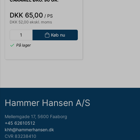
DKK 65,00
/ PS
DKK 52,00 ekskl. moms
Køb nu
På lager
Hammer Hansen A/S
Mellemgade 17, 5600 Faaborg
+45 62610512
khh@hammerhansen.dk
CVR 83238410