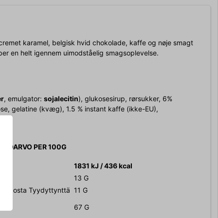
remet karamel, belgisk hvid chokolade, kaffe og nøje smagt
aber en helt igennem uimodståelig smagsoplevelse.
r
, emulgator:
sojalecitin
), glukosesirup, rørsukker, 6%
se, gelatine (kvæg), 1.5 % instant kaffe (ikke-EU),
INTOARVO PER 100G
1831 kJ / 436 kcal
13 G
en / Josta Tyydyttynttä
11 G
67 G