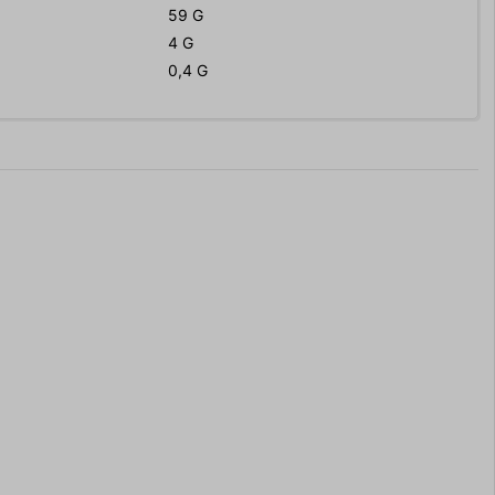
59 G
4 G
0,4 G