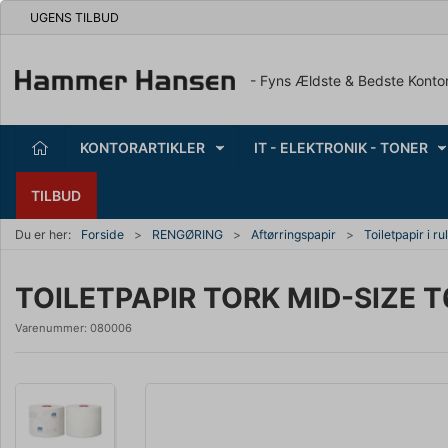
UGENS TILBUD
- Fyns Ældste & Bedste Konto
KONTORARTIKLER
IT - ELEKTRONIK - TONER
TILBUD
Du er her:
Forside
RENGØRING
Aftørringspapir
Toiletpapir i ru
TOILETPAPIR TORK MID-SIZE T
Varenummer:
080006