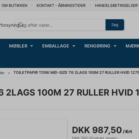
OM BUTIKKEN
KONTAKT - ÅBNINGSTIDER
HANDELSBETINGELSER
rforsyning
Søg
MØBLER
EMBALLAGE
RENGØRING
MÆRK
TOILETPAPIR TORK MID-SIZE T6 2LAGS 100M 27 RULLER HVID 127
ller
6 2LAGS 100M 27 RULLER HVID 
DKK 987,50
/ Krt
DKK 790,00 ekskl. moms