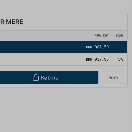
AR MERE
PRIS / KRT
SPAR
987,50
DKK
937,95
5%
DKK
Køb nu
Gem