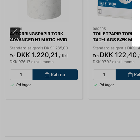
080019
080295
AFTØRRINGSPAPIR TORK
TOILETPAPIR TORK 
ADVANCED H1 MATIC HVID
T4 2-LAGS SÆK MED 
SOFT 2-LAGS 6 RL. A 150M
RULLER A 35 M. 1102
Standard salgspris DKK 1.285,00
Standard salgspris DKK 1
290067
DKK 1.220,21
DKK 122,40
/ Krt
/
Fra
Fra
DKK 976,17 ekskl. moms
DKK 97,92 ekskl. moms
Køb nu
Kø
På lager
På lager