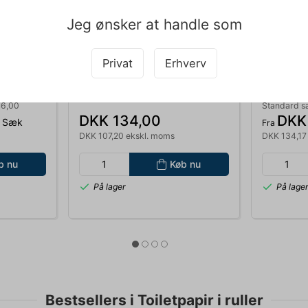
Jeg ønsker at handle som
Privat
Erhverv
080324
080050
ADVANCED
MASKINOPVASK TABS PRIME
SKUMSÆB
24
SOURCE MILD 80 STK.
HVID MILD
84
SVANEMÆRKET 141076
46,00
Standard s
DKK 134,00
DKK 
 Sæk
Fra
DKK 107,20 ekskl. moms
DKK 134,17
b nu
Køb nu
På lager
På lage
Bestsellers i Toiletpapir i ruller