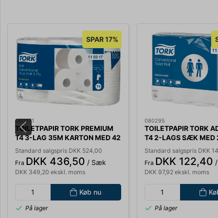
SPAR 17%
080271
080295
TOILETPAPIR TORK PREMIUM
TOILETPAPIR TORK 
T4 3-LAG 35M KARTON MED 42
T4 2-LAGS SÆK MED 
RULLER 110317
RULLER A 35 M. 1102
Standard salgspris DKK 524,00
Standard salgspris DKK 1
DKK 436,50
DKK 122,40
/ Sæk
/
Fra
Fra
DKK 349,20 ekskl. moms
DKK 97,92 ekskl. moms
Køb nu
Kø
På lager
På lager