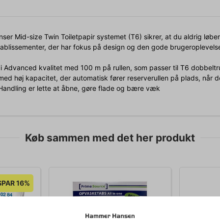
ser Mid-size Twin Toiletpapir systemet (T6) sikrer, at du aldrig løber
etablissementer, der har fokus på design og den gode brugeroplevels
r i Advanced kvalitet med 100 m på rullen, som passer til T6 dobbelt
ed høj kapacitet, der automatisk fører reserverullen på plads, når d
Handling er lette at åbne, gøre flade og bære væk
Køb sammen med det her produkt
SPAR 16%