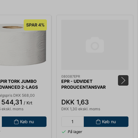
SPAR 4%
080087EPR
APIR TORK JUMBO
EPR - UDVIDET
ADVANCED 2-LAGS
PRODUCENTANSVAR
L 120280
algspris DKK 568,00
 544,31
DKK 1,63
/ Krt
 ekskl. moms
DKK 1,30 ekskl. moms
Køb nu
Køb nu
r
På lager