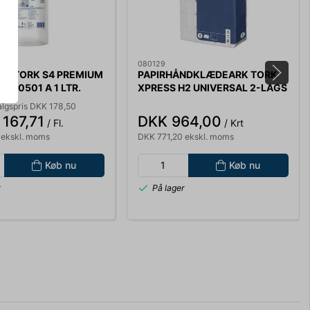
080129
E TORK S4 PREMIUM
PAPIRHÅNDKLÆDEARK TORK
 520501 A 1 LTR.
XPRESS H2 UNIVERSAL 2-LAGS
3800 ARK 471146
algspris DKK 178,50
167,71
DKK 964,00
/ Fl.
/ Krt
 ekskl. moms
DKK 771,20 ekskl. moms
Køb nu
Køb nu
r
På lager