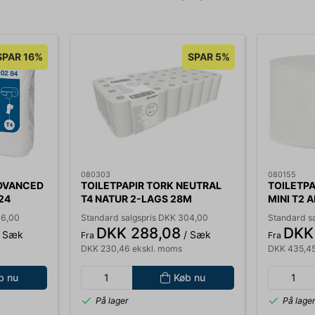
SPAR 16%
SPAR 5%
080303
080155
ADVANCED
TOILETPAPIR TORK NEUTRAL
TOILETP
24
T4 NATUR 2-LAGS 28M
MINI T2 
84
200ARK SÆK MED 64 RL.
170M 12R
46,00
Standard salgspris DKK 304,00
Standard s
110237
DKK 288,08
DKK
 Sæk
/ Sæk
Fra
Fra
DKK 230,46 ekskl. moms
DKK 435,45
b nu
Køb nu
På lager
På lage