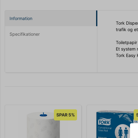
Information
Tork Dispen
trafik og 
Specifikationer
Toiletpapi
Et system m
Tork Easy 
SPAR 5%