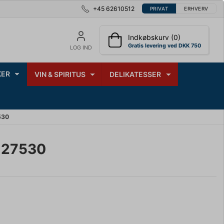
+45 62610512
PRIVAT
ERHVERV
Indkøbskurv (0)
Gratis levering ved DKK 750
LOG IND
ER
VIN & SPIRITUS
DELIKATESSER
530
127530