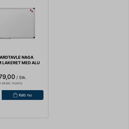
ARDTAVLE NAGA
 LAKERET MED ALU
NCL. 30CM
DE, 1 MARKER OG 2
79,00
/ Stk.
 ekskl. moms
Køb nu
r