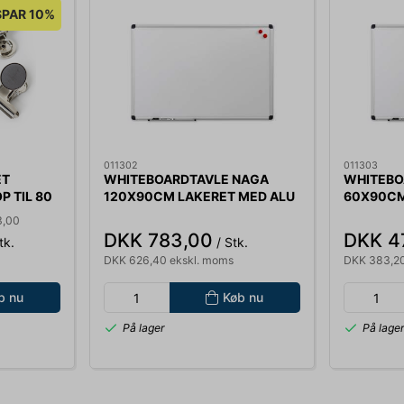
SPAR 10%
011302
011303
ET
WHITEBOARDTAVLE NAGA
WHITEBO
 TIL 80
120X90CM LAKERET MED ALU
60X90CM
515
RAMME INCL. 30CM
RAMME I
3,00
PENNEHYLDE, 1 MARKER OG 2
PENNEHYL
DKK 783,00
DKK 4
tk.
/ Stk.
MAGNET.
MAGNET.
DKK 626,40 ekskl. moms
DKK 383,20
b nu
Køb nu
På lager
På lage