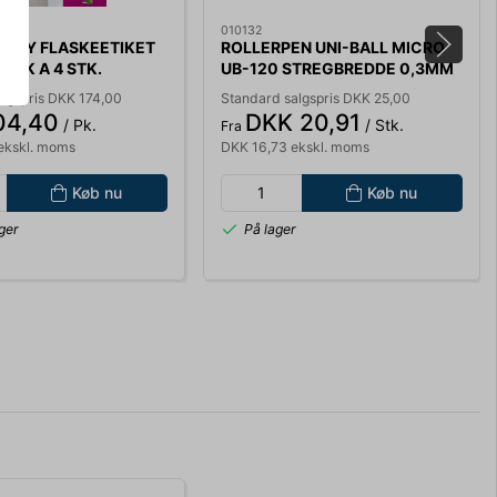
010132
VERY FLASKEETIKET
ROLLERPEN UNI-BALL MICRO
 ARK A 4 STK.
UB-120 STREGBREDDE 0,3MM
***
SORT
algspris DKK 174,00
Standard salgspris DKK 25,00
04,40
DKK 20,91
/ Pk.
/ Stk.
Fra
ekskl. moms
DKK 16,73 ekskl. moms
Køb nu
Køb nu
ger
På lager