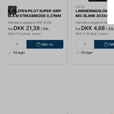
010019
010115
KUGLEPEN PILOT SUPER-GRIP
LAMINERINGSLOMME 
BLÅ M STREGBREDDE 0,27MM
MIC BLANK 303X42
524424
5306207
Standard salgspris DKK 25,00
Standard salgspris DKK 5,
DKK 21,38
DKK 4,68
/ Stk.
/ Stk
Fra
Fra
DKK 17,10 ekskl. moms
DKK 3,74 ekskl. moms
Køb nu
Kø
På lager
På lager