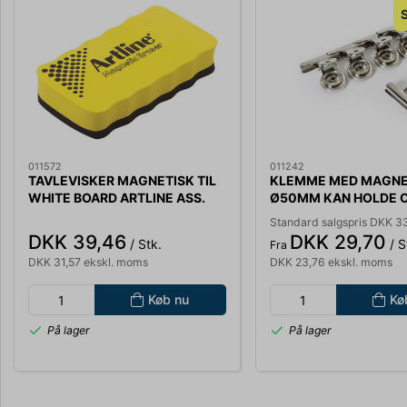
011572
011242
TAVLEVISKER MAGNETISK TIL
KLEMME MED MAGN
WHITE BOARD ARTLINE ASS.
Ø50MM KAN HOLDE OP
FARVER
ARK 80GR. PAPIR 781
Standard salgspris DKK 3
DKK 39,46
DKK 29,70
/ Stk.
/ S
Fra
DKK 31,57 ekskl. moms
DKK 23,76 ekskl. moms
Køb nu
Kø
På lager
På lager