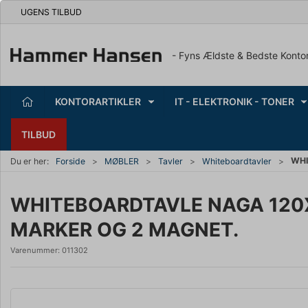
UGENS TILBUD
- Fyns Ældste & Bedste Konto
KONTORARTIKLER
IT - ELEKTRONIK - TONER
TILBUD
WHI
Du er her:
Forside
MØBLER
Tavler
Whiteboardtavler
WHITEBOARDTAVLE NAGA 120X
MARKER OG 2 MAGNET.
Varenummer:
011302