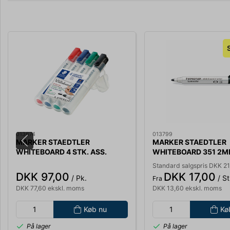
013674
013799
MARKER STAEDTLER
MARKER STAEDTLER
WHITEBOARD 4 STK. ASS.
WHITEBOARD 351 2M
FARVER STREGBREDDE 2MM
Standard salgspris DKK 21
351WP4
DKK 97,00
DKK 17,00
/ Pk.
/ St
Fra
DKK 77,60 ekskl. moms
DKK 13,60 ekskl. moms
Køb nu
Kø
På lager
På lager