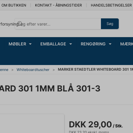
OM BUTIKKEN
KONTAKT - ÅBNINGSTIDER
HANDELSBETINGELSER
rforsyning
Søg
MØBLER
EMBALLAGE
RENGØRING
MÆRK
MARKER STAEDTLER WHITEBOARD 301 1
penne
Whiteboardtuscher
RD 301 1MM BLÅ 301-3
DKK 29,00
/ Stk.
DKK 23,20 ekskl. moms