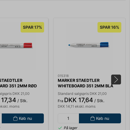
SPAR 17%
SPAR 16%
015318
STAEDTLER
MARKER STAEDTLER
ARD 351 2MM RØD
WHITEBOARD 351 2MM BLÅ
lgspris DKK 21,00
Standard salgspris DKK 21,00
17,34
DKK 17,64
/ Stk.
/ Stk.
Fra
ekskl. moms
DKK 14,11 ekskl. moms
Køb nu
Køb nu
r
På lager