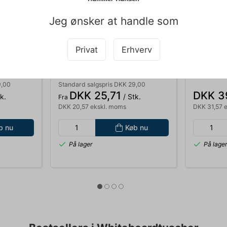
Jeg ønsker at handle som
Privat
Erhverv
010348
011572
MARKER STAEDTLER
TAVLEVIS
M RØD
WHITEBOARD 301 1MM GRØN
WHITE BO
301-5
FARVER
9,00
Standard salgspris DKK 29,00
DKK 25,71
DKK 3
k.
/ Stk.
Fra
DKK 20,57 ekskl. moms
DKK 31,57 
b nu
Køb nu
På lager
På lage