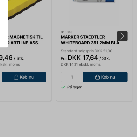
015318
KER MAGNETISK TIL
MARKER STAEDTLER
ARD ARTLINE ASS.
WHITEBOARD 351 2MM BLÅ
Standard salgspris DKK 21,00
9,46
DKK 17,64
/ Stk.
/ Stk.
Fra
ekskl. moms
DKK 14,11 ekskl. moms
Køb nu
Køb nu
r
På lager