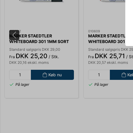
010322
010609
MARKER STAEDTLER
MARKER STAEDTLER
WHITEBOARD 301 1MM SORT
WHITEBOARD 301 1M
301-9
301-2
Standard salgspris DKK 29,00
Standard salgspris DKK 2
DKK 25,20
DKK 25,71
/ Stk.
/ St
Fra
Fra
DKK 20,16 ekskl. moms
DKK 20,57 ekskl. moms
Køb nu
Kø
På lager
På lager