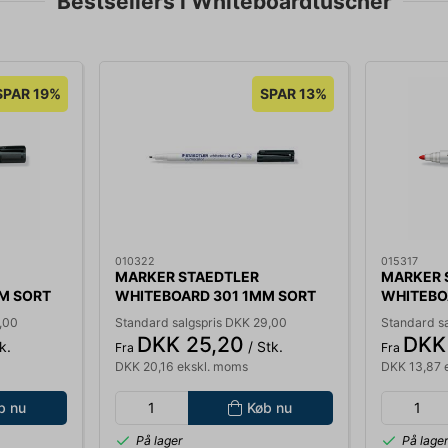
Bestsellers i Whiteboardtuscher
SPAR 19%
SPAR 13%
010322
015317
MARKER STAEDTLER
MARKER 
M SORT
WHITEBOARD 301 1MM SORT
WHITEBO
301-9
,00
Standard salgspris DKK 29,00
Standard sa
DKK 25,20
DKK 
k.
/ Stk.
Fra
Fra
DKK 20,16 ekskl. moms
DKK 13,87 
b nu
Køb nu
På lager
På lage