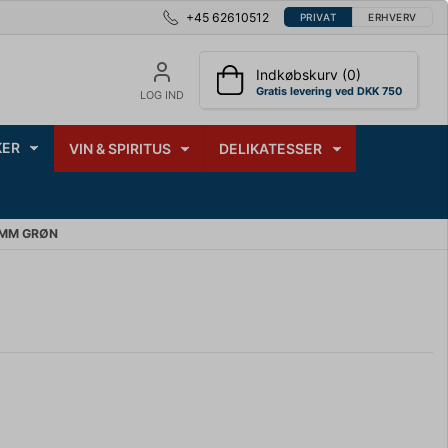
+45 62610512
PRIVAT
ERHVERV
Indkøbskurv (0)
Gratis levering ved DKK 750
LOG IND
ER
VIN & SPIRITUS
DELIKATESSER
2MM GRØN