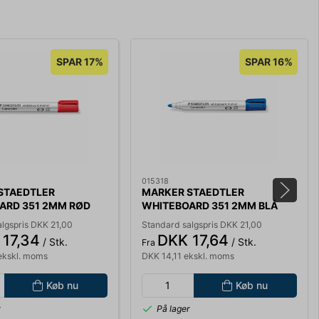
SPAR 17%
SPAR 16%
015318
STAEDTLER
MARKER STAEDTLER
ARD 351 2MM RØD
WHITEBOARD 351 2MM BLÅ
lgspris DKK 21,00
Standard salgspris DKK 21,00
17,34
DKK 17,64
/ Stk.
/ Stk.
Fra
ekskl. moms
DKK 14,11 ekskl. moms
Køb nu
Køb nu
r
På lager