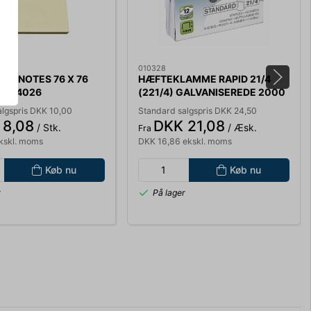
010328
INE NOTES 76 X 76
HÆFTEKLAMME RAPID 21/4
S004026
(221/4) GALVANISEREDE 2000
STK/PK. 24867500
algspris DKK 10,00
Standard salgspris DKK 24,50
 8,08
DKK 21,08
/ Stk.
/ Æsk.
Fra
kskl. moms
DKK 16,86 ekskl. moms
Køb nu
Køb nu
r
På lager