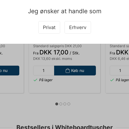
Jeg ønsker at handle som
Privat
Erhverv
013799
011029
MARKER STAEDTLER
BLOK Q-L
M BLÅ
WHITEBOARD 351 2MM SORT
MM GUL 
,00
Standard salgspris DKK 21,00
Standard s
DKK 17,00
DKK
k.
/ Stk.
Fra
Fra
DKK 13,60 ekskl. moms
DKK 6,46 e
b nu
Køb nu
På lager
På lage
Bestsellers i Whiteboardtuscher