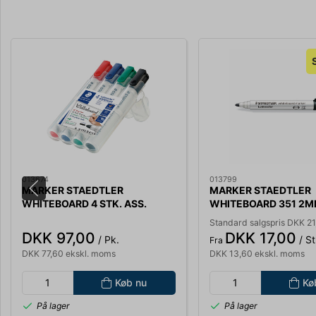
013674
013799
MARKER STAEDTLER
MARKER STAEDTLER
WHITEBOARD 4 STK. ASS.
WHITEBOARD 351 2M
FARVER STREGBREDDE 2MM
Standard salgspris DKK 21
351WP4
DKK 97,00
DKK 17,00
/ Pk.
/ St
Fra
DKK 77,60 ekskl. moms
DKK 13,60 ekskl. moms
Køb nu
Kø
På lager
På lager