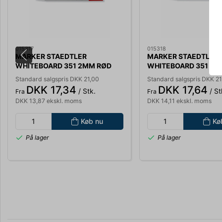
015317
015318
MARKER STAEDTLER
MARKER STAEDTLER
WHITEBOARD 351 2MM RØD
WHITEBOARD 351 2M
Standard salgspris DKK 21,00
Standard salgspris DKK 21
DKK 17,34
DKK 17,64
/ Stk.
/ St
Fra
Fra
DKK 13,87 ekskl. moms
DKK 14,11 ekskl. moms
Køb nu
Kø
På lager
På lager