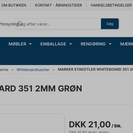
OM BUTIKKEN
KONTAKT - ÅBNINGSTIDER
HANDELSBETINGELSER
rforsyning
Søg
MØBLER
EMBALLAGE
RENGØRING
MÆRK
MARKER STAEDTLER WHITEBOARD 351 
penne
Whiteboardtuscher
ARD 351 2MM GRØN
DKK 21,00
/ Stk.
DKK 16,80 ekskl. moms