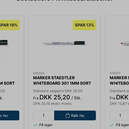
SPAR 19%
SPAR 13%
010322
015317
MARKER STAEDTLER
MARKER 
M SORT
WHITEBOARD 301 1MM SORT
WHITEBO
301-9
,00
Standard salgspris DKK 29,00
Standard sa
DKK 25,20
DKK 
k.
/ Stk.
Fra
Fra
DKK 20,16 ekskl. moms
DKK 13,87 
b nu
Køb nu
På lager
På lage