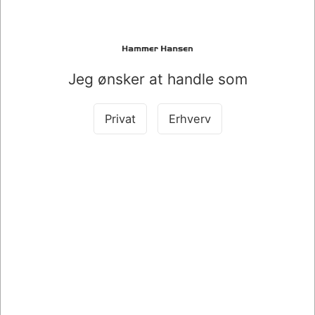
DKK 29,00
/ Stk.
DKK 23,20 ekskl. moms
Leveringsomk. tilægges
Jeg ønsker at handle som
Køb nu
På lager
Privat
Erhverv