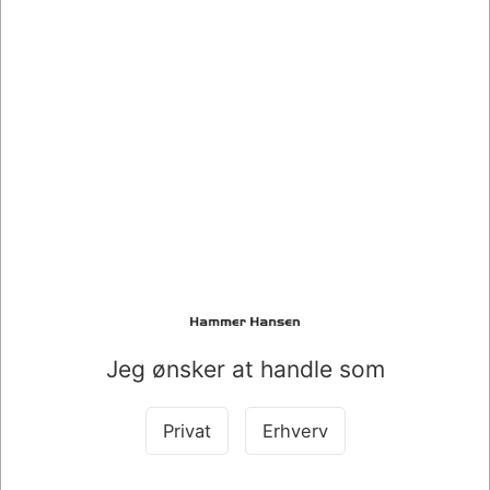
010959
ETIKET AVERY M/LÆRREDSSTRUKTUR*** Ø73 MM A 8
STK. ASS. I 4 FARVER 62019
Standard salgspris DKK 42,00
DKK 21,00
/ Pk.
DKK 16,80 ekskl. moms
Leveringsomk. tilægges
Køb nu
Få på lager
Jeg ønsker at handle som
Privat
Erhverv
SPAR 25%