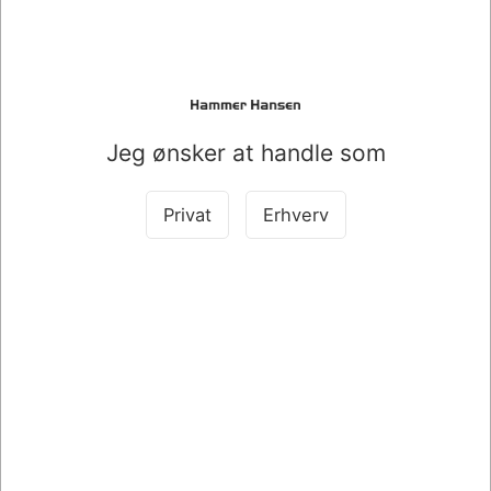
Køb sammen med det her produkt
Jeg ønsker at handle som
Privat
Erhverv
010646
020016
MARKER UNIBALL
BATTERI DURACELL
DRAWING 0,8MM SORT
ELECTRONIC CR2450 1
STK.
DKK 35,00
DKK 28,00
/ Stk.
/ Stk.
DKK 28,00 ekskl. moms
DKK 22,40 ekskl. moms
Køb nu
Køb nu
På lager
På lager