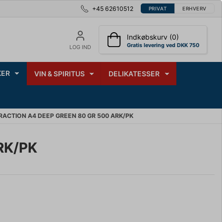
+45 62610512
PRIVAT
ERHVERV
Indkøbskurv (0)
Gratis levering ved DKK 750
LOG IND
ER
VIN & SPIRITUS
DELIKATESSER
RACTION A4 DEEP GREEN 80 GR 500 ARK/PK
RK/PK