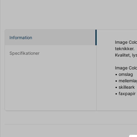
Information
Image Color
teknikker.
Specifikationer
Kvalitet, 
Image Colo
• omslag
• mellemla
• skilleark
• faxpapir 