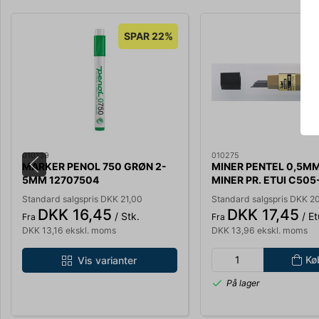
SPAR 22%
010139
010275
MARKER PENOL 750 GRØN 2-
MINER PENTEL 0,5MM
5MM 12707504
MINER PR. ETUI C505
Standard salgspris DKK 21,00
Standard salgspris DKK 2
DKK 16,45
DKK 17,45
/ Stk.
/ Et
Fra
Fra
DKK 13,16 ekskl. moms
DKK 13,96 ekskl. moms
Kø
Vis varianter
På lager