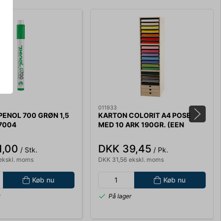
011933
ENOL 700 GRØN 1,5
KARTON COLORIT A4 POSE
7004
MED 10 ARK 190GR. (EEN
FARVE PR. PK.)
1,00
DKK 39,45
/ Stk.
/ Pk.
ekskl. moms
DKK 31,56 ekskl. moms
Køb nu
Køb nu
r
På lager