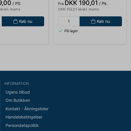
9,00
DKK 190,01
/ PS
/ Pk.
Fra
ekskl. moms
DKK 152,01 ekskl. moms
Køb nu
Køb nu
r
På lager
INFORMATION
Ugens tilbud
Om Butikken
Kontakt - Åbningstider
Handelsbetingelser
Persondatapolitik