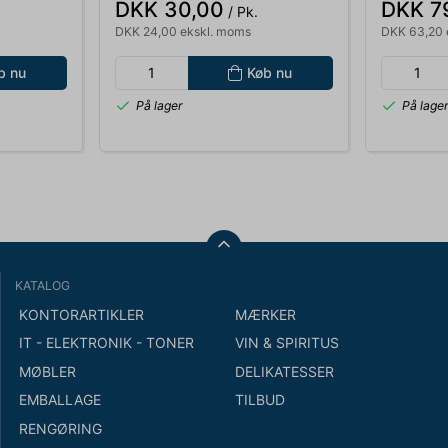
DKK 30,00
DKK 7
/ Pk.
DKK 24,00 ekskl. moms
DKK 63,20 
b nu
Køb nu
På lager
På lage
KATALOG
KONTORARTIKLER
MÆRKER
IT - ELEKTRONIK - TONER
VIN & SPIRITUS
MØBLER
DELIKATESSER
EMBALLAGE
TILBUD
RENGØRING