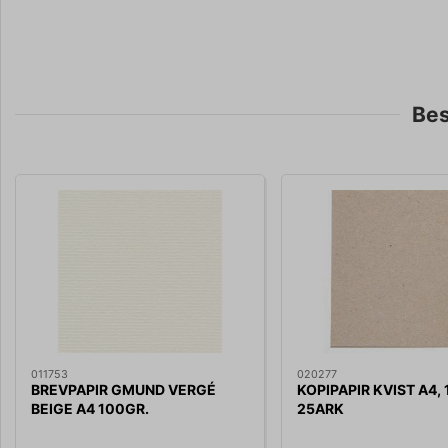
Bes
011753
020277
BREVPAPIR GMUND VERGÉ
KOPIPAPIR KVIST A4, 
BEIGE A4 100GR.
25ARK
ANTIKSTRIBET PS. A 50 ARK