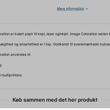
Mere information
ation er kulørt papir til kopi, laser oginkjet. Image Coloration serien
lysægthed og ensartethed er i top. Godkendt til svanemærkede tryksa
ration anvendes til:
g
i multiprintere
Køb sammen med det her produkt