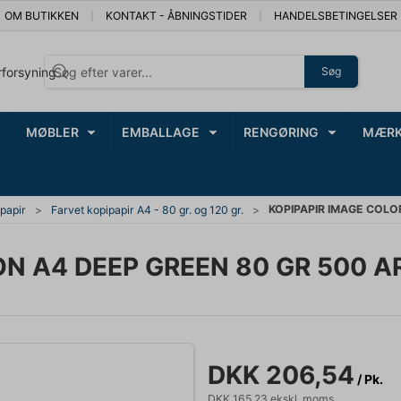
OM BUTIKKEN
KONTAKT - ÅBNINGSTIDER
HANDELSBETINGELSER
rforsyning
Søg
MØBLER
EMBALLAGE
RENGØRING
MÆRK
KOPIPAPIR IMAGE COLO
rpapir
Farvet kopipapir A4 - 80 gr. og 120 gr.
N A4 DEEP GREEN 80 GR 500 A
DKK 206,54
/ Pk.
DKK 165,23 ekskl. moms