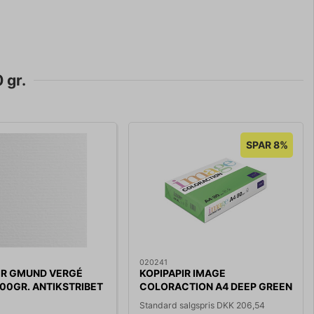
 gr.
SPAR 8%
020241
IR GMUND VERGÉ
KOPIPAPIR IMAGE
100GR. ANTIKSTRIBET
COLORACTION A4 DEEP GREEN
ARK
80 GR 500 ARK/PK
Standard salgspris DKK 206,54