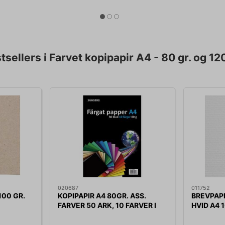
tsellers i Farvet kopipapir A4 - 80 gr. og 120
020687
011752
100 GR.
KOPIPAPIR A4 80GR. ASS.
BREVPAP
FARVER 50 ARK, 10 FARVER I
HVID A4 
PK.
PS. A 50 