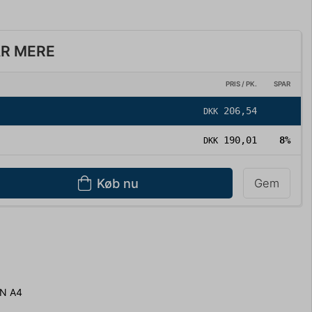
AR MERE
PRIS / PK.
SPAR
206,54
DKK
190,01
8%
DKK
Køb nu
Gem
N A4