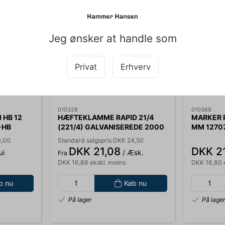
SPAR 13%
SPAR 14%
Jeg ønsker at handle som
Privat
Erhverv
010328
010368
 HB 12
HÆFTEKLAMME RAPID 21/4
MARKER P
-HB
(221/4) GALVANISEREDE 2000
MM 1270
STK/PK. 24867500
0,00
Standard salgspris DKK 24,50
DKK 21,08
DKK 2
ui
/ Æsk.
Fra
DKK 16,86 ekskl. moms
DKK 16,80 
b nu
Køb nu
På lager
På lage