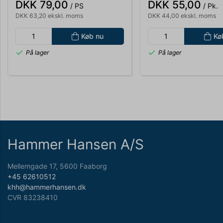
DKK 79,00
DKK 55,00
/ PS
/ Pk.
DKK 63,20 ekskl. moms
DKK 44,00 ekskl. moms
Køb nu
Kø
På lager
På lager
Hammer Hansen A/S
Mellemgade 17, 5600 Faaborg
+45 62610512
khh@hammerhansen.dk
CVR 83238410