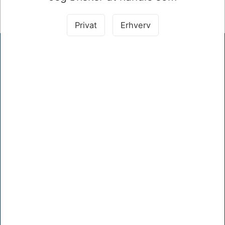
Viser 1 til 1 af 1
20
Privat
Erhverv
Hammer Hansen A/S
Mellemgade 17, 5600 Faaborg
+45 62610512
khh@hammerhansen.dk
CVR 83238410
KATALOG
KONTORARTIKLER
IT - ELEKTRONIK - TONER
MØBLER
EMBALLAGE
RENGØRING
MÆRKER