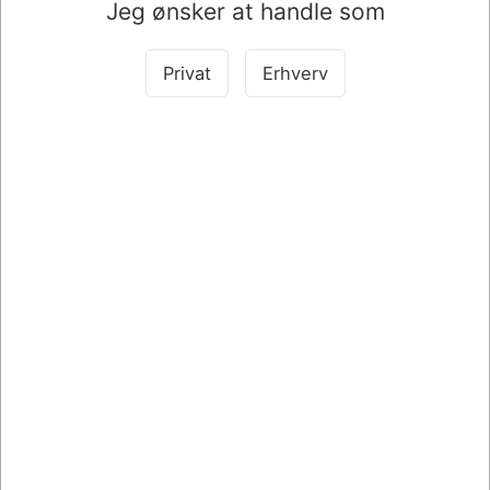
Jeg ønsker at handle som
Privat
Erhverv
016019
KALENDER PLAKATFORLAGET 2027 STORFAM. HVEM
SKAL HVAD 7 KOLON. 34X48CM 2717
DKK 179,95
DKK 143,96 ekskl. moms
Leveringsomk. tilægges
Køb nu
På lager