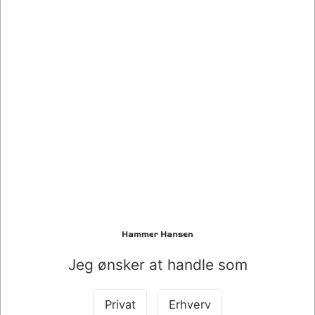
Mere information
Information
Specifikationer
Anvendes når varme-lamineringsmaskinen skal rengøres
og renses. Dette papir fjerner nemt lim og andre uønskede
materialer fra maskinens valser.
Bestsellers i Lamineringsmaskiner
Jeg ønsker at handle som
Privat
Erhverv