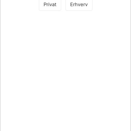
Privat
Erhverv
SPAR 10%
011702
PLASTLOMME BANTEX A5 MED PRÆG 0,08MM ÅBEN
TOP 203208
Standard salgspris DKK 1,75
DKK 1,58